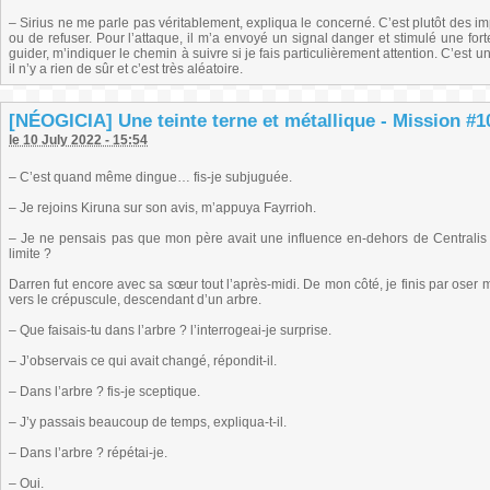
– Sirius ne me parle pas véritablement, expliqua le concerné. C’est plutôt des imp
ou de refuser. Pour l’attaque, il m’a envoyé un signal danger et stimulé une for
guider, m’indiquer le chemin à suivre si je fais particulièrement attention. C’e
il n’y a rien de sûr et c’est très aléatoire.
[NÉOGICIA] Une teinte terne et métallique - Mission #10 
le 10 July 2022 - 15:54
– C’est quand même dingue… fis-je subjuguée.
– Je rejoins Kiruna sur son avis, m’appuya Fayrrioh.
– Je ne pensais pas que mon père avait une influence en-dehors de Central
limite ?
Darren fut encore avec sa sœur tout l’après-midi. De mon côté, je finis par oser 
vers le crépuscule, descendant d’un arbre.
– Que faisais-tu dans l’arbre ? l’interrogeai-je surprise.
– J’observais ce qui avait changé, répondit-il.
– Dans l’arbre ? fis-je sceptique.
– J’y passais beaucoup de temps, expliqua-t-il.
– Dans l’arbre ? répétai-je.
– Oui.