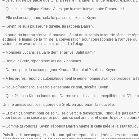
– Je suis juste perplexe que tu la laisses te manquer ainsi de respect, expliqua D
– Quel culot ! répliqua Kiruna. Alors que tu oses tutoyer notre Empereur !
– Elle est encore jeune, cela lui passera, l’excusa Keynn.
– Keynn, je suis plus jeune qu’elle, lui rappela Darren.
La porte du bureau s’ouvrit à nouveau, ôtant au suzerain la lourde tâche de répo
et dirigé le timing de la fin de la conversation pour correspondre à l’arrivée du
visière bien avant qu’il n’ait mis un pied à l’étage.
– Monsieur Lucans, salua le dernier arrivé. Salut gamin.
– Bonjour Gretz, répondirent les deux hommes.
– Darren, peux-tu raccompagner Kiruna s’il-te-plaît ? sollicita Keynn.
– À tes ordres, répondit automatiquement le jeune homme avant de procéder à l
– Nous dînerons tous les trois ensemble ce soir, décréta Keynn.
– Quoi ?! lâcha Kiruna tandis que Darren se raidissait imperceptiblement. Dîner 
Un rire amusé sortit de la gorge de Gretz en apprenant la nouvelle.
– Et bien ça promet pour ce soir… se divertit le teknögrade. T’inquiète pas gami
quoi trouver une crise à gérer pour que ce soit annulé. Et sinon, tu peux toujours 
– Comme tu voudras Keynn, répondit Darren même si cette idée le laissait toujou
Puis il sortit accompagné de Kiruna qui se répandait en jérémiades sans pour 