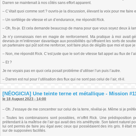
Darren se maintenait à nos côtés sans effort apparent.
– C’était quoi comme sort ? ouvris-je la discussion, élevant la voix pour me fair
– Un sortilège de vitesse et un d’endurance, me répondit Rick.
– Oh, fis-je. Et cela demande beaucoup de mana pour que vous soyez deux à lanc
Je n’y connaissais rien en magie de renforcement. Ma pratique à moi avait gén
devrais-je m’intéresser davantage aux possibilités qu’offraient les sorts de souti
un partenaire qui pût soit me renforcer, soit faire plus de dégâts que moi et que je 
– Non, me répondit Rick. C’est juste que le sort de vitesse fait appel au flux de l’a
– Et ?
Je ne voyais pas en quoi cela posait problème d’utiliser l’un puis l’autre.
– Darren est nul pour l’utilisation des flux qui ne sont pas celui de l’air, rit-il.
[NÉOGICIA] Une teinte terne et métallique - Mission #11
le 18 August 2023 - 14:00
– Oh. J’essaye de me concentrer sur celui de la terre, révélai-je. Même si je préfèr
– Toutes les combinaisons sont possibles, m’offrit Rick. Une prédisposition p
prétendant à la maîtrise de l’air qui avait des iris améthyste. Son talent naturel po
lui ont permis de faire jeu égal avec ceux qui possédaient des iris gris. Il ét
sur de supposées facilités.