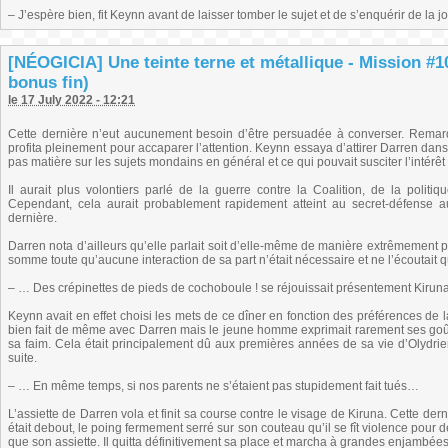
– J’espère bien, fit Keynn avant de laisser tomber le sujet et de s’enquérir de la 
[NÉOGICIA] Une teinte terne et métallique - Mission #1
bonus fin)
le 17 July 2022 - 12:21
Cette dernière n’eut aucunement besoin d’être persuadée à converser. Remarq
profita pleinement pour accaparer l’attention. Keynn essaya d’attirer Darren dan
pas matière sur les sujets mondains en général et ce qui pouvait susciter l’intérêt
Il aurait plus volontiers parlé de la guerre contre la Coalition, de la polit
Cependant, cela aurait probablement rapidement atteint au secret-défense au
dernière.
Darren nota d’ailleurs qu’elle parlait soit d’elle-même de manière extrêmement pos
somme toute qu’aucune interaction de sa part n’était nécessaire et ne l’écoutait q
– … Des crépinettes de pieds de cochoboule ! se réjouissait présentement Kiruna.
Keynn avait en effet choisi les mets de ce dîner en fonction des préférences de l
bien fait de même avec Darren mais le jeune homme exprimait rarement ses goûts e
sa faim. Cela était principalement dû aux premières années de sa vie d’Olydrie
suite.
– … En même temps, si nos parents ne s’étaient pas stupidement fait tués…
L’assiette de Darren vola et finit sa course contre le visage de Kiruna. Cette de
était debout, le poing fermement serré sur son couteau qu’il se fît violence pour d
que son assiette. Il quitta définitivement sa place et marcha à grandes enjambées 