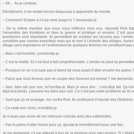
– Oh… fis-je confuse.
Décidément, il me restait encore beaucoup à apprendre du monde.
– Comment l’Empire a-t-il pu venir jusqu’ici ? demandai-je.
– De la même manière que nous nous infiltrons chez eux, répondit Rick fatal
l’ensemble des frontières
et
faire la guerre
et
protéger
et
envahir. C’est aus
aventuriers sont importants. Ils permettent de combler les lacunes que l’arm
considère pas comme essentiels mais qui le sont à l’échelle des villages. Auriez-
village sans importance et l’enlèvement de quelques femmes ne constituent pas u
– Mais c’est horrible, commentai-je.
– C’est la réalité. Et c’est tout à fait compréhensible. L’armée ne peut se permett
– Pourquoi on ne s’occupe pas d’abord de nous avant d’aller envahir les autres ? f
– Parce que vous trouvez que se couper des Sources est normal ? me demanda-t-il
– Non, bien sûr que non, m’horrifiai-je. Mais je veux dire... c’est déjà fait. Qu’e
déjà tout perdu. Laissons-les dans leur coin. Ce n’est pas notre problème qu’ils s
– Sauf que ça se propage, me contra Rick. Ils continuent d’injecter des Olydriens
– Ça reste leur choix, m’entêtai-je.
Je n’avais pas envie de me retrouver coincée avec des extrémistes.
– Pas la peine d’aller mourir pour ça, ajoutai-je honnêtement pour une fois.
Je me demandai s’il me jetterait à bas de la monture pour mes propos. Si c’était le