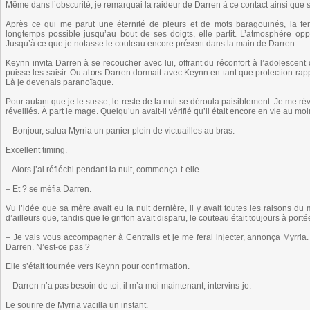
Même dans l’obscurité, je remarquai la raideur de Darren à ce contact ainsi que
Après ce qui me parut une éternité de pleurs et de mots baragouinés, la fem
longtemps possible jusqu’au bout de ses doigts, elle partit. L’atmosphère opp
Jusqu’à ce que je notasse le couteau encore présent dans la main de Darren.
Keynn invita Darren à se recoucher avec lui, offrant du réconfort à l’adolescent
puisse les saisir. Ou alors Darren dormait avec Keynn en tant que protection rap
Là je devenais paranoïaque.
Pour autant que je le susse, le reste de la nuit se déroula paisiblement. Je me rév
réveillés. À part le mage. Quelqu’un avait-il vérifié qu’il était encore en vie au mo
– Bonjour, salua Myrria un panier plein de victuailles au bras.
Excellent timing.
– Alors j’ai réfléchi pendant la nuit, commença-t-elle.
– Et ? se méfia Darren.
Vu l’idée que sa mère avait eu la nuit dernière, il y avait toutes les raisons d
d’ailleurs que, tandis que le griffon avait disparu, le couteau était toujours à por
– Je vais vous accompagner à Centralis et je me ferai injecter, annonça Myrria
Darren. N’est-ce pas ?
Elle s’était tournée vers Keynn pour confirmation.
– Darren n’a pas besoin de toi, il m’a moi maintenant, intervins-je.
Le sourire de Myrria vacilla un instant.