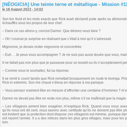
[NÉOGICIA] Une teinte terne et métallique - Mission #11
le 18 August 2023 - 14:02
Son ton froid et les mots exacts que Rick avait déclamé juste après sa démonstra
échauffés sous les propos de leur chef.
– Dans ce cas allons-y, conclut Darren. Que désirez-vous faire ?
– Oh ! couinai-je surprise en réalisant que c’était à moi qu’il s’adressait.
Mignonne, je devais rester mignonne et concentrée.
– Euh… Je peux vous accompagner ? Je ne suis pas aussi douée que vous, mais j
Il ne fallait pas non plus que je passasse pour un boulet ou ils n’accepteraient ja
– Comme vous le souhaitez, fut sa réponse.
Il se remit à courir tandis que Rick remettait brusquement en route le tovinga. Pr
Rick in extremis. Son rire chaud s’éleva en réponse à ma panique.
– Vous pensez vraiment être en mesure d’affronter une centaine d’hommes ? m’en
Darren ne devait pas être en reste non plus, même s’il ne maîtrisait
que
la magie 
– Les villageois aiment bien exagérer, m’expliqua Rick. Quand vous nous avez 
qu’ils nous ont dit cent, nous savons avec certitude qu’ils ne doivent pas être p
est évident que la protection dont dispose ces villageois est minime, puisque dan
ont rejoint l’armée. Il y a des milices dans les plus gros villages, mais pour les
loin.