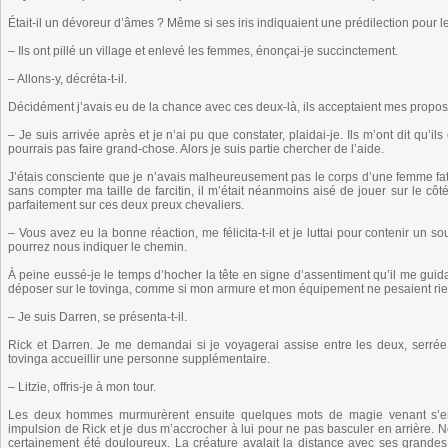
Était-il un dévoreur d’âmes ? Même si ses iris indiquaient une prédilection pour le f
– Ils ont pillé un village et enlevé les femmes, énonçai-je succinctement.
– Allons-y, décréta-t-il.
Décidément j’avais eu de la chance avec ces deux-là, ils acceptaient mes prop
– Je suis arrivée après et je n’ai pu que constater, plaidai-je. Ils m’ont dit qu’il
pourrais pas faire grand-chose. Alors je suis partie chercher de l’aide.
J’étais consciente que je n’avais malheureusement pas le corps d’une femme fa
sans compter ma taille de farcitin, il m’était néanmoins aisé de jouer sur le cô
parfaitement sur ces deux preux chevaliers.
– Vous avez eu la bonne réaction, me félicita-t-il et je luttai pour contenir un s
pourrez nous indiquer le chemin.
À peine eussé-je le temps d’hocher la tête en signe d’assentiment qu’il me gui
déposer sur le tovinga, comme si mon armure et mon équipement ne pesaient rien. 
– Je suis Darren, se présenta-t-il.
Rick et Darren. Je me demandai si je voyagerai assise entre les deux, serré
tovinga accueillir une personne supplémentaire.
– Litzie, offris-je à mon tour.
Les deux hommes murmurèrent ensuite quelques mots de magie venant s’enr
impulsion de Rick et je dus m’accrocher à lui pour ne pas basculer en arrière. N
certainement été douloureux. La créature avalait la distance avec ses grandes