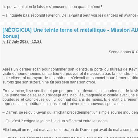
Ils pouvaient bien le laisser s’amuser un peu quand même !
– T’inquiète pas, répondit Fayrrioh. De là-haut il peut voir les dangers en avance
[NÉOGICIA] Une teinte terne et métallique - Mission #1
bonus)
le 17 July 2022 - 12:21
Scène bonus #1
Après un dernier scan pour confirmer son identité, la porte du bureau de Keynn
visite du jeune homme en ce lieu de pouvoir et il n’accorda pas la moindre imp
baie vitrée, ni au rayon de rosaphir qui s’élevait du sommet pour former le dôme
surpris que son suzerain ne fût pas seul dans son office.
En revanche, il se sentit quelque peu perplexe devant le comportement de la visite
une jeune fille de seize ou dix-sept ans, habillée, maquillée et coiffée avec une 
boudeuse et capricieuse qui lui donnait dix ans de moins. Elle était clairemen
représentation théâtrale en constatant l’arrivée d’un nouveau spectateur.
– Darren, se réjouit Keynn qui affichait précédemment un simple sourire indulgen
– Qui c’est ? exigea la jeune fille d’un sifflement entre les dents.
Elle lançait un regard mauvais en direction de Darren qui avait du mal à comprend