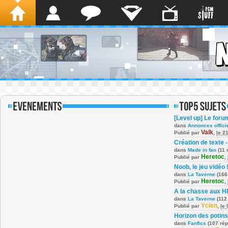
[Level up] Le foru
dans
Annonces offici
Valk
Publié par
,
le 2
Création de texte -
dans
Made in fan
(11 
Heretoc
Publié par
,
Noob, le jeu vidéo 
dans
La Taverne
(166
Heretoc
Publié par
,
A la chasse aux H
dans
La Taverne
(112
Ycien
Publié par
,
le
Horizon des potins
dans
Fanfics
(107 ré