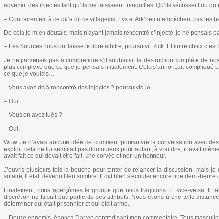
advenait des injectés tant qu’ils me laissaient tranquilles. Qu’ils vécussent ou qu
– Contrairement à ce qu’a dit ce villageois, Lys et Ark’hen n’empêchent pas les hé
De cela je m’en doutais, mais n’ayant jamais rencontré d’injecté, je ne pensais pas
– Les Sources nous ont laissé le libre arbitre, poursuivit Rick. Et notre choix c’est 
Je ne parvenais pas à comprendre s’il souhaitait la destruction complète de nos e
plus complexe que ce que je pensais initialement. Cela s’annonçait compliqué pour 
ce que je voulais…
– Vous avez déjà rencontré des injectés ? poursuivis-je.
– Oui.
– Vous en avez tués ?
– Oui.
Wow. Je n’avais aucune idée de comment poursuivre la conversation avec des 
exploit, cela ne lui semblait pas douloureux pour autant, à vrai dire, il avait mêm
avait fait ce qui devait être fait, une corvée et non un honneur.
J’ouvris plusieurs fois la bouche pour tenter de relancer la discussion, mais j
solaire, il était devenu bien sombre. Il dut bien s’écouler encore une demi-heure
Finalement, nous aperçûmes le groupe que nous traquions. Et vice-versa. Il falla
discrétion ne faisait pas partie de ses attributs. Nous étions à une telle distance
déterminer qui était prisonnier et qui était armé.
– Douze ennemis, énonça Darren contredisant mon commentaire. Tous masculins. V