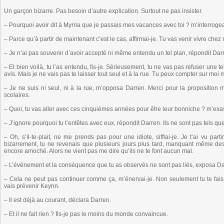
Un garçon bizarre. Pas besoin d’autre explication. Surtout ne pas insister.
– Pourquoi avoir dit à Myrria que je passais mes vacances avec toi ? m’interroge
– Parce qu’à partir de maintenant c’est le cas, affirmai-je. Tu vas venir vivre chez 
– Je n’ai pas souvenir d’avoir accepté ni même entendu un tel plan, répondit Dar
– Et bien voilà, tu l’as entendu, fis-je. Sérieusement, tu ne vas pas refuser une 
avis. Mais je ne vais pas te laisser tout seul et à la rue. Tu peux compter sur moi 
– Je ne suis ni seul, ni à la rue, m’opposa Darren. Merci pour la proposition
scolaires.
– Quoi, tu vas aller avec ces cinquièmes années pour être leur bonniche ? m’exas
– J’ignore pourquoi tu t’entêtes avec eux, répondit Darren. Ils ne sont pas tels qu
– Oh, s’il-te-plait, ne me prends pas pour une idiote, sifflai-je. Je t’ai vu par
bizarrement, tu ne revenais que plusieurs jours plus tard, manquant même des 
encore amoché. Alors ne vient pas me dire qu’ils ne te font aucun mal.
– L’événement et la conséquence que tu as observés ne sont pas liés, exposa Da
– Cela ne peut pas continuer comme ça, m’énervai-je. Non seulement tu te fais
vais prévenir Keynn.
– Il est déjà au courant, déclara Darren.
– Et il ne fait rien ? fis-je pas le moins du monde convaincue.