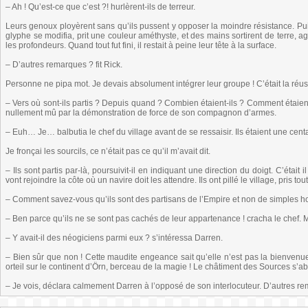
– Ah ! Qu’est-ce que c’est ?! hurlèrent-ils de terreur.
Leurs genoux ployèrent sans qu’ils pussent y opposer la moindre résistance. Puis i
glyphe se modifia, prit une couleur améthyste, et des mains sortirent de terre, 
les profondeurs. Quand tout fut fini, il restait à peine leur tête à la surface.
– D’autres remarques ? fit Rick.
Personne ne pipa mot. Je devais absolument intégrer leur groupe ! C’était la réuss
– Vers où sont-ils partis ? Depuis quand ? Combien étaient-ils ? Comment étaien
nullement mû par la démonstration de force de son compagnon d’armes.
– Euh… Je… balbutia le chef du village avant de se ressaisir. Ils étaient une cen
Je fronçai les sourcils, ce n’était pas ce qu’il m’avait dit.
– Ils sont partis par-là, poursuivit-il en indiquant une direction du doigt. C’était i
vont rejoindre la côte où un navire doit les attendre. Ils ont pillé le village, pris t
– Comment savez-vous qu’ils sont des partisans de l’Empire et non de simples h
– Ben parce qu’ils ne se sont pas cachés de leur appartenance ! cracha le chef. 
– Y avait-il des néogiciens parmi eux ? s’intéressa Darren.
– Bien sûr que non ! Cette maudite engeance sait qu’elle n’est pas la bienvenue i
orteil sur le continent d’Örn, berceau de la magie ! Le châtiment des Sources s’aba
– Je vois, déclara calmement Darren à l’opposé de son interlocuteur. D’autres r