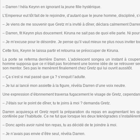
– Darren ! héla Keynn en ignorant la jeune fille hystérique.
L’Empereur eut tôt fait de le rejoindre, d’autant que le jeune homme, discipliné, s
– Je viens de me souvenir que Gretz m’a invité à dîner, déclara calmement Darre
– Darren, fit Keynn plus doucement. Kiruna ne sait pas de quoi elle parle. Ni pou
– Je m’excuse pour le désordre. Je pense qu’il vaut mieux ne plus nous inviter
Cette fois, Keynn le laissa partir et retourna se préoccuper de Kiruna.
La porte se referma derrière Darren. L’adolescent songea un instant à couper c
homme supposa que ce n’était pas forcément une bonne idée de se retrouver seul
son mentor. Ses pas le menèrent finalement chez Gretz qui lui ouvrit aussitôt.
– Ça s’est si mal passé que ça ? s’enquit l’adulte.
– Je lui ai lancé mon assiette à la figure, révéla Darren d’une voix neutre.
Une expression d’étonnement traversa fugacement le visage de Gretz, cependant,
– J’étais sur le point de dîner, tu te joins à moi ? demanda Gretz.
Darren acquiesça et Gretz reprit la préparation du repas en augmentant les qu
conférée par l’habitude. Ce ne fut que lorsque les deux teknögrades s’installèr
– Donc après avoir ruiné ton repas, tu as décidé de te joindre à moi.
– Je n’avais pas envie d’être seul, révéla Darren.