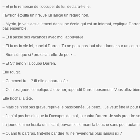
– Et je te remercie de t’occuper de lui, déclara-t-elle.
Fayrrioh étouffa un rire. Je lui lançai un regard noir.
– Myrria, je vais actuellement dans une école qui est un internat, expliqua Darren.
pas ensemble.
– Et il passe ses vacances avec moi, appuyai-je.
– Et tu as ta vie ici, conclut Darren. Tu ne peux pas tout abandonner sur un coup d
– Bien sûr que si ! protesta-t-elle. Je peux…
– Et Sthæno ? la coupa Darren.
Elle rougit.
– Comment tu… ? fit-elle embarrassée.
– Ce n’est guère compliqué à deviner, répondit Darren posément. Vous allez bien
Elle hocha la tête.
– Mais ce n’est pas grave, reprit-elle passionnée. Je peux… Je veux être là pou
– Je n’ai pas besoin que tu t’occupes de moi, la contra Darren. Je sais prendre soi
La jeune femme hésita un instant, ouvrant et fermant la bouche sans pour autan
– Quand tu partiras, finit-elle par dire, tu ne reviendras plus jamais ici ?