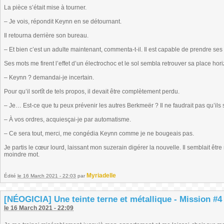
La pièce s’était mise à tourner.
– Je vois, répondit Keynn en se détournant.
Il retourna derrière son bureau.
– Et bien c’est un adulte maintenant, commenta-t-il. Il est capable de prendre ses
Ses mots me firent l’effet d’un électrochoc et le sol sembla retrouver sa place hori
– Keynn ? demandai-je incertain.
Pour qu’il sortît de tels propos, il devait être complètement perdu.
– Je… Est-ce que tu peux prévenir les autres Berkmeër ? Il ne faudrait pas qu’ils 
– À vos ordres, acquiesçai-je par automatisme.
– Ce sera tout, merci, me congédia Keynn comme je ne bougeais pas.
Je partis le cœur lourd, laissant mon suzerain digérer la nouvelle. Il semblait êtr
moindre mot.
Myriadelle
Édité
le 16 March 2021 - 22:03
par
[NÉOGICIA] Une teinte terne et métallique - Mission #4 
le 16 March 2021 - 22:09