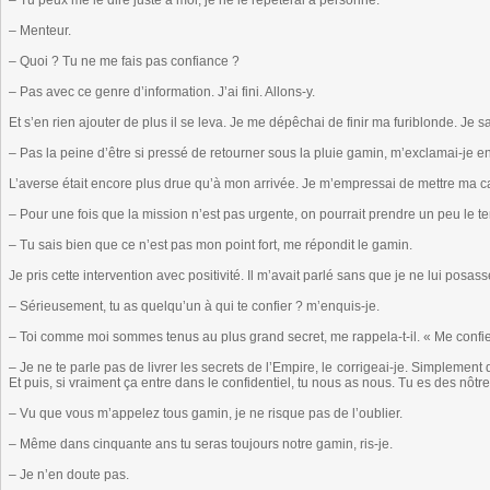
– Tu peux me le dire juste à moi, je ne le répèterai à personne.
– Menteur.
– Quoi ? Tu ne me fais pas confiance ?
– Pas avec ce genre d’information. J’ai fini. Allons-y.
Et s’en rien ajouter de plus il se leva. Je me dépêchai de finir ma furiblonde. Je sa
– Pas la peine d’être si pressé de retourner sous la pluie gamin, m’exclamai-je en
L’averse était encore plus drue qu’à mon arrivée. Je m’empressai de mettre ma 
– Pour une fois que la mission n’est pas urgente, on pourrait prendre un peu le t
– Tu sais bien que ce n’est pas mon point fort, me répondit le gamin.
Je pris cette intervention avec positivité. Il m’avait parlé sans que je ne lui posas
– Sérieusement, tu as quelqu’un à qui te confier ? m’enquis-je.
– Toi comme moi sommes tenus au plus grand secret, me rappela-t-il. « Me confie
– Je ne te parle pas de livrer les secrets de l’Empire, le corrigeai-je. Simplement d
Et puis, si vraiment ça entre dans le confidentiel, tu nous as nous. Tu es des nôtr
– Vu que vous m’appelez tous gamin, je ne risque pas de l’oublier.
– Même dans cinquante ans tu seras toujours notre gamin, ris-je.
– Je n’en doute pas.