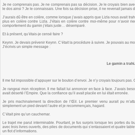
Je ne comprenais pas. Je ne comprenais pas sa décision. Je le croyais bien avec 
le dos ainsi ? Je le connaissais. Une fois sa décision prise, il ne revenait jamais
J’aurais dû être en colère, comme lorsque j’avais appris que Lizla nous avait trahi. 
plus en colère contre Lizla. J’étais en colère contre moi-même pour n’avoir rien
comportement du gamin j’étais juste… désemparé.
Et à présent, qu’étais-je censé faire ?
Keynn. Je devais prévenir Keynn. C’était la procédure à suivre. Je pouvais au mo
J’écrivis un simple message :
Le gamin a trahi.
Il me fut impossible d’appuyer sur le bouton d’envoi. Je n’y croyais toujours pas. C’
Je rangeai mon réceptron. Il me fallait lui annoncer en face à face. J’avais be
avait déserté l’Empire. Que la confiance qu’il avait placée en lui était erronée.
Je pris machinalement la direction de l’Œil. Le premier venu aurait pu m’at
simplement un pied devant l’autre et je recommençais, hagard.
C’était pire qu’un cauchemar.
Le trajet me parut interminable. Pourtant, je fus surpris lorsque les portes du 
avec trois livres ouverts, des piles de documents qui s’entassaient et quatre tabl
un flot d’informations.