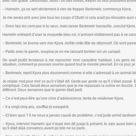
avec son grade. Désormais, seuls l’un des nôtres, Keynn ou Nox pouvaient entrer
– Hamelin, ça ne sert strictement à rien de frapper Berkmeër, commença Kjora.
Je me serais pris avec joie tous les coups d’Olydri si cela avait pu résoudre quoi q
– Donc fais les cent pas si tu veux, mais laisse Berkmeër tranquille, conclut Kjora.
Hamelin entreprit d’user la moquette bleu roi, n’arrivant visiblement pas à se can
– Berkmeër, se tourna vers moi Kjora. Arrête cette tête de dépressif. Où sont pas
– Partis avec le gamin, soupirai-je en me laissant tomber sur un canapé.
On avait plutôt tendance à me reprocher mon caractère habituel. Les gens ne
situation, comment je pouvais sourire quand tout le monde pleurait. En ce jour, 
– Berkmeër, reprit Kjora plus doucement comme si elle s’adressait à un animal bl
Je relatai mot pour mot ce qu’il s’était dit. Geste par geste ce qu’il s’était passé.
compliqué. Cela faisait deux semaines que je me repassais la scène en boucle.
différent. Deux semaines que le gamin était parti.
– Ce n’est peut-être qu’une crise d’adolescence, tenta de relativiser Kjora.
– Il a vingt-cinq ans, soufflai-je exaspéré.
– Et bien quoi ? Il ne nous a jamais causé de problème, c’est juste arrivé tardiveme
– Kjora, intervint Hamelin qui n’avait rien dit jusqu’à présent, tu sais aussi bien
qu’il était déjà convaincu avant qu’elle ne lui parle.