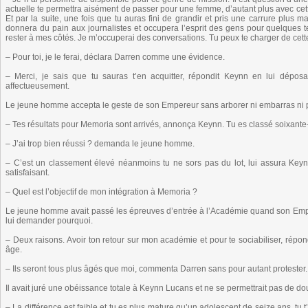
actuelle te permettra aisément de passer pour une femme, d’autant plus avec cette
Et par la suite, une fois que tu auras fini de grandir et pris une carrure plus ma
donnera du pain aux journalistes et occupera l’esprit des gens pour quelques
rester à mes côtés. Je m’occuperai des conversations. Tu peux te charger de cett
– Pour toi, je le ferai, déclara Darren comme une évidence.
– Merci, je sais que tu sauras t’en acquitter, répondit Keynn en lui déposa
affectueusement.
Le jeune homme accepta le geste de son Empereur sans arborer ni embarras ni pl
– Tes résultats pour Memoria sont arrivés, annonça Keynn. Tu es classé soixante
– J’ai trop bien réussi ? demanda le jeune homme.
– C’est un classement élevé néanmoins tu ne sors pas du lot, lui assura Keynn
satisfaisant.
– Quel est l’objectif de mon intégration à Memoria ?
Le jeune homme avait passé les épreuves d’entrée à l’Académie quand son Emper
lui demander pourquoi.
– Deux raisons. Avoir ton retour sur mon académie et pour te sociabiliser, répon
âge.
– Ils seront tous plus âgés que moi, commenta Darren sans pour autant protester.
Il avait juré une obéissance totale à Keynn Lucans et ne se permettrait pas de do
– La différence est faible et tu es plus mature qu’un adolescent de seize ans, tu