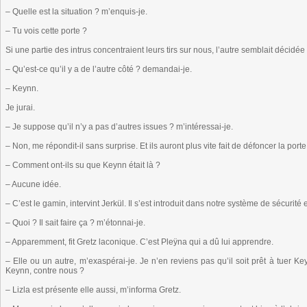
– Quelle est la situation ? m’enquis-je.
– Tu vois cette porte ?
Si une partie des intrus concentraient leurs tirs sur nous, l’autre semblait décidée 
– Qu’est-ce qu’il y a de l’autre côté ? demandai-je.
– Keynn.
Je jurai.
– Je suppose qu’il n’y a pas d’autres issues ? m’intéressai-je.
– Non, me répondit-il sans surprise. Et ils auront plus vite fait de défoncer la por
– Comment ont-ils su que Keynn était là ?
– Aucune idée.
– C’est le gamin, intervint Jerkül. Il s’est introduit dans notre système de sécurit
– Quoi ? Il sait faire ça ? m’étonnai-je.
– Apparemment, fit Gretz laconique. C’est Pleÿna qui a dû lui apprendre.
– Elle ou un autre, m’exaspérai-je. Je n’en reviens pas qu’il soit prêt à tuer Ke
Keynn, contre nous ?
– Lizla est présente elle aussi, m’informa Gretz.