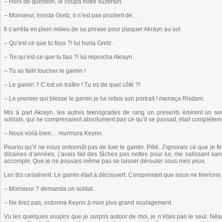
– Hors de question, le coupa notre suzerain.
– Monsieur, insista Gretz, il n’est pas prudent de…
Il s’arrêta en plein milieu de sa phrase pour plaquer Akrayn au sol.
– Qu’est-ce que tu fous ?! lui hurla Gretz.
– Toi qu’est-ce que tu fais ?! lui reprocha Akrayn.
– Tu as failli toucher le gamin !
– Le gamin ? C’est un traître ! Tu es de quel côté ?!
– Le premier qui blesse le gamin je lui refais son portrait ! menaça Risdam.
Mis à part Akrayn, les autres teknögrades de rang un présents émirent un se
soldats, qui ne comprenaient absolument pas ce qu’il se passait, était complètem
– Nous voilà bien… murmura Keynn.
Pourvu qu’il ne nous ordonnât pas de tuer le gamin. Pitié. J’ignorais ce que je 
dizaines d’années, j’avais fait des tâches pas nettes pour lui, me salissant san
accomplir. Que je ne pouvais même pas se laisser dérouler sous mes yeux.
Les tirs cessèrent. Le gamin était à découvert. Comprenant que nous ne tirerions 
– Monsieur ? demanda un soldat.
– Ne tirez pas, ordonna Keynn à mon plus grand soulagement.
Vu les quelques soupirs que je surpris autour de moi, je n’étais pas le seul. Né