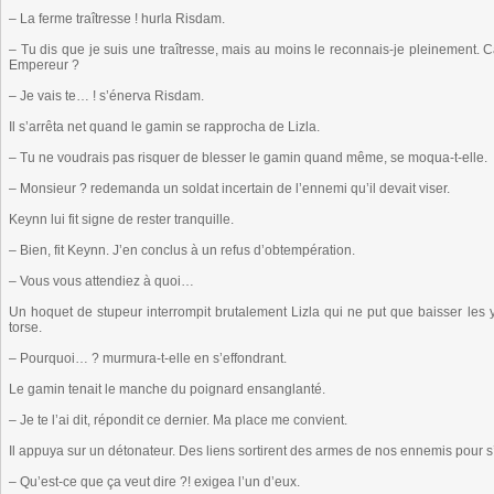
– La ferme traîtresse ! hurla Risdam.
– Tu dis que je suis une traîtresse, mais au moins le reconnais-je pleinement. C
Empereur ?
– Je vais te… ! s’énerva Risdam.
Il s’arrêta net quand le gamin se rapprocha de Lizla.
– Tu ne voudrais pas risquer de blesser le gamin quand même, se moqua-t-elle.
– Monsieur ? redemanda un soldat incertain de l’ennemi qu’il devait viser.
Keynn lui fit signe de rester tranquille.
– Bien, fit Keynn. J’en conclus à un refus d’obtempération.
– Vous vous attendiez à quoi…
Un hoquet de stupeur interrompit brutalement Lizla qui ne put que baisser les
torse.
– Pourquoi… ? murmura-t-elle en s’effondrant.
Le gamin tenait le manche du poignard ensanglanté.
– Je te l’ai dit, répondit ce dernier. Ma place me convient.
Il appuya sur un détonateur. Des liens sortirent des armes de nos ennemis pour s’e
– Qu’est-ce que ça veut dire ?! exigea l’un d’eux.