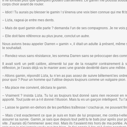
Il ne tombait plus que quelques gouttes clairsemées. Le gamin me poussa soudain
corps choir avant de rouler.
– Idiot ! Tu aurais pu blesser le gamin ! s’énerva une voix bien connue qui me fit b
– Lizla, rageai-je entre mes dents.
– Mais de quel gamin elle parle ? demanda l’un de ses compagnons. Je ne vois p
– Elle doit faire référence au plus jeune, conclut un autre.
Nous avions beau appeler Darren « gamin », il était un adulte à présent, même s’
le souhaitait.
– Rendez-vous sans résistance, les somma Darren sans se préoccuper des com
Il avait sorti un petit calibre, alimenté lui par de la rosaphir contrairement 
réflexion, je l’avais déjà vu le manier avec une grande dextérité dans une mêlée.
– Allons gamin, répondit Lizla, tu n’en as pas assez de suivre bêtement les ordr
pour quoi ? Pour un homme qui t’utilise depuis toujours comme un vulgaire pion.
– Ma place me convient, déclara le gamin.
– Vraiment ? insista Lizla. Tu lui as toujours tout donné sans rien recevoir en retou
apporté. Tout juste en a-t-il donné l’illusion. Mais tu es un garçon intelligent. Tu
– Laisse le gamin en-dehors de tes perfidies traîtresse ! crachai-je, ne pouvant f
– Mais c’est exactement ce que je suis en train de lui proposer, me contra-t-elle
assurer sa survie. Gamin, je sais que depuis tout petit tu te bats jour après jour po
vite. J’aurais dû t’emmener avec moi. Mais ils t’avaient mis hors de ma portée. A