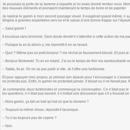
Je poussais la porte de la taverne à laquelle je lui avais donné rendez-vous. Mo
des mauvais éléments et prenaient maintenant le temps de boire et de papoter.
Je repérai le gamin à mon second passage visuel. Il exagérait quand même, il aurai
dirigeai à grandes enjambées vers lui et le saluai d’une bonne frappe sur l’épaule
– Salut gamin !
Il encaissa sans broncher. Sans doute devait-il s’attendre à cette action de ma par
– Puisque tu es là allons-y, me répondit-il en se levant.
– Quoi ? Même pas un petit bonjour ? me récriai-je faussement blessé. Et puis je
– Bonjour Berkmeër. Tu es en retard. J’ai eu le temps de finir ma sambouillante en 
– Tatata, fis-je. On ne va pas partir si vite. Je t’offre une furiblonde.
Et pour appuyer mes propos, je pressai son épaule pour l’encourager à s’asseoir. I
ne protesta pas. Enfin, le gamin ne protestait jamais. Il faisait ou il ne faisait pas. 
Je commandai deux furiblondes et commençai la conversation. Ce n’était pas le gam
les questions, il n’était pas bavard. Il n’initiait une discussion que s’il y trouvait un 
– Alors gamin, ça fait un bail qu’est-ce que tu deviens ?
– Toujours la même chose, répondit-il laconique.
– Tu n’as toujours pas de copine ?
– Non.