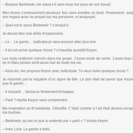
– Bonjour Berkmeër, me salua-t-il sans lever les yeux de son travail.
Mes lèvres s’entrouvrirent plusieurs fois sans émettre un bruit. Finalement, sur
son regard acier se posant sur ma personne, m’analysant.
– Quel est le souci Berkmeër ? s’enquit-il.
Je devais tirer une drôle d’expression.
– Le… Le gamin… balbutiai-je sans pouvoir aller plus loin.
– Il lui est arrivé quelque chose ? s’inquiéta aussitôt Keynn.
Les mots restèrent coincés dans ma gorge. J’avais envie de vomir. J’avais trop
ne m’étais jamais senti aussi mal de toute ma vie.
– Assis-toi, me proposa Keynn avec sollicitude. Tu veux boire quelque chose ?
Je répondis par la négative d’un signe de tête. Le pire était de savoir que Keyn
que le gamin…
– Il est parti… laissai-je finalement échapper.
– Parti ? répéta Keynn sans comprendre.
Ma respiration se fit haletante. J’étouffai. C’était comme si l’air était devenu 
ma trachée.
– Berkmeër, qu’est-ce que tu entends par « parti » ? insista Keynn.
– Avec Lizla. Le gamin a trahi.