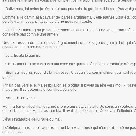
sais que je n’ai jamais voulu que ton bien. Je t’ai appris à lire et à écrire pendant
– Balivernes, intervins-je. On a toujours pris soin du gamin et il le sait. Pas vrai g
Comme si le gamin allait avaler de pareils arguments. Cette pauvre Lizla était
vers le gamin devant l’absence d’une négation rapide.
– Gamin ? l’interrogeai-je soudainement anxieux. Tu… Tu ne vas quand même pas
considère pas comme une arme ?
Une expression de doute passa fugacement sur le visage du gamin. Lui qui n’affi
divulgation d’un profond sentiment.
– Je… hésita le gamin.
– Oh ! Gamin ! Tu ne vas pas partir avec elle quand même ? l’interpelai-je déses
– Bien sûr que si, répondit la traîtresse. C’est un garçon intelligent qui sait r
gamin.
Il fit un pas vers elle. Ma respiration se bloqua. Il pivota sa tête vers moi. « Res
ma gorge. Il se détourna et continua vers elle.
– Non… Non. Non !
Mon hurlement déchira l’étrange silence qui s’était installé. Je sortis un couteau. J
entre Lizla et moi. Mon bras trembla. Il avait choisi de trahir. Je devais l’éliminer.
C
J’étais incapable de lui faire du mal.
Il s’éloigna dans le noir auprès d’une Lizla victorieuse qui n’en profita même pa
de faiblesse.