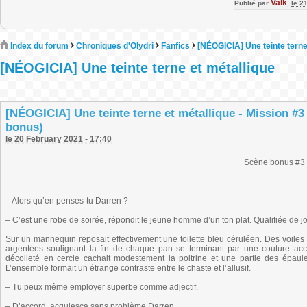
Valk
Publié par
,
le 2
Index du forum
Chroniques d'Olydri
Fanfics
[NÉOGICIA] Une teinte terne
[NÉOGICIA] Une teinte terne et métallique
[NÉOGICIA] Une teinte terne et métallique - Mission #3
bonus)
le 20 February 2021 - 17:40
Scène bonus #3
– Alors qu’en penses-tu Darren ?
– C’est une robe de soirée, répondit le jeune homme d’un ton plat. Qualifiée de jo
Sur un mannequin reposait effectivement une toilette bleu céruléen. Des voil
argentées soulignant la fin de chaque pan se terminant par une couture acce
décolleté en cercle cachait modestement la poitrine et une partie des épaules
L’ensemble formait un étrange contraste entre le chaste et l’allusif.
– Tu peux même employer superbe comme adjectif.
– D’accord, acquiesça sans problème Darren.