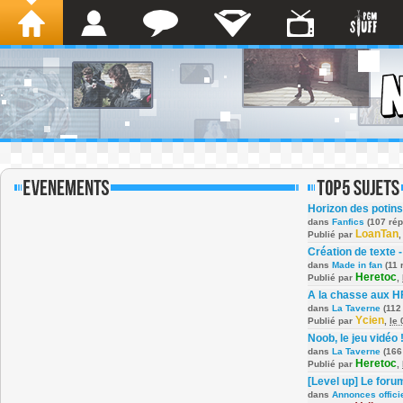
Horizon des potins
dans
Fanfics
(107 ré
LoanTan
Publié par
Création de texte -
dans
Made in fan
(11 
Heretoc
Publié par
,
A la chasse aux H
dans
La Taverne
(112
Ycien
Publié par
,
le
Noob, le jeu vidéo 
dans
La Taverne
(166
Heretoc
Publié par
,
[Level up] Le foru
dans
Annonces offici