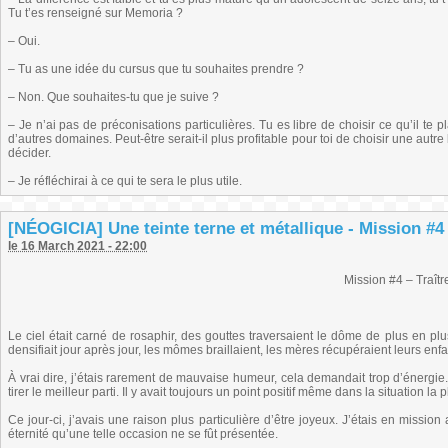
Tu t’es renseigné sur Memoria ?
– Oui.
– Tu as une idée du cursus que tu souhaites prendre ?
– Non. Que souhaites-tu que je suive ?
– Je n’ai pas de préconisations particulières. Tu es libre de choisir ce qu’il te 
d’autres domaines. Peut-être serait-il plus profitable pour toi de choisir une autr
décider.
– Je réfléchirai à ce qui te sera le plus utile.
[NÉOGICIA] Une teinte terne et métallique - Mission #4
le 16 March 2021 - 22:00
Mission #4 – Traîtr
Le ciel était carné de rosaphir, des gouttes traversaient le dôme de plus en plus
densifiait jour après jour, les mômes braillaient, les mères récupéraient leurs en
À vrai dire, j’étais rarement de mauvaise humeur, cela demandait trop d’énergi
tirer le meilleur parti. Il y avait toujours un point positif même dans la situation la
Ce jour-ci, j’avais une raison plus particulière d’être joyeux. J’étais en missi
éternité qu’une telle occasion ne se fût présentée.