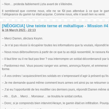
– Non… protesta faiblement Lizla avant de s’éteindre.
Il semblerait que comme nous, elle ne se fût pas attendue à ce que le gam
l’allégeance du gamin lui était acquise. Comme nous, elle n’avait rien vu venir.
[NÉOGICIA] Une teinte terne et métallique - Mission #4 (
le 16 March 2021 - 22:13
– Merci Darren, déclara Keynn.
– Je n’ai pas réussi à récupérer toutes les informations que tu voulais, répondit l
– Nous nous débrouillerons à partir de ce que tu as déjà rassemblé, le rassura K
– Il faut tirer ou il ne faut pas tirer ? osa interrompre un soldat décontenancé pa
– Pardonnez-moi. Vous pouvez ranger vos armes, annonça Keynn, et emmenez tou
forme.
– À vos ordres ! acquiescèrent les soldats en s’empressant d’agir à présent qu’ils 
– Je me demande quand même comment leurs armes ont ainsi pu se retourner con
– J’ai eu l’opportunité de les modifier ces derniers jours, répondit Darren même si
– Ah… Euh… Merci… Monsieur… se troubla le soldat confus.
– Donc, si je comprends bien intervint Akrayn, le gamin était en infiltration. Pourq