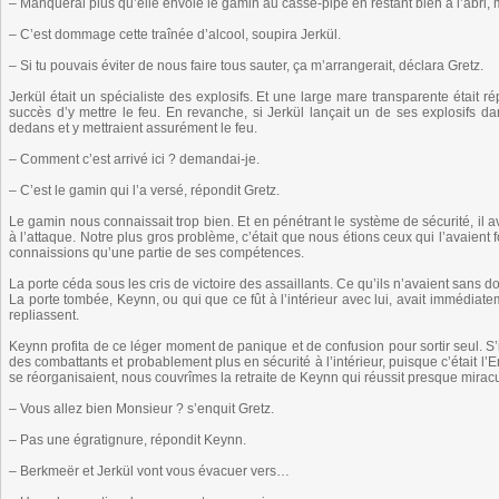
– Manquerai plus qu’elle envoie le gamin au casse-pipe en restant bien à l’abri,
– C’est dommage cette traînée d’alcool, soupira Jerkül.
– Si tu pouvais éviter de nous faire tous sauter, ça m’arrangerait, déclara Gretz.
Jerkül était un spécialiste des explosifs. Et une large mare transparente était 
succès d’y mettre le feu. En revanche, si Jerkül lançait un de ses explosifs d
dedans et y mettraient assurément le feu.
– Comment c’est arrivé ici ? demandai-je.
– C’est le gamin qui l’a versé, répondit Gretz.
Le gamin nous connaissait trop bien. Et en pénétrant le système de sécurité, il av
à l’attaque. Notre plus gros problème, c’était que nous étions ceux qui l’avaient
connaissions qu’une partie de ses compétences.
La porte céda sous les cris de victoire des assaillants. Ce qu’ils n’avaient sans d
La porte tombée, Keynn, ou qui que ce fût à l’intérieur avec lui, avait immédiatem
repliassent.
Keynn profita de ce léger moment de panique et de confusion pour sortir seul. S’i
des combattants et probablement plus en sécurité à l’intérieur, puisque c’était l’E
se réorganisaient, nous couvrîmes la retraite de Keynn qui réussit presque mirac
– Vous allez bien Monsieur ? s’enquit Gretz.
– Pas une égratignure, répondit Keynn.
– Berkmeër et Jerkül vont vous évacuer vers…