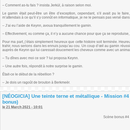
– Comment as-tu fais ? insista Jerkül, à raison selon moi.
Le gamin était peut-être un être d’exception, cependant, s’il avait pu le fair
m’attendais à ce qu’il s’y connût en informatique, je ne le pensais pas versé dans
– J’ai eu l’aide de Keynn, avoua tranquillement le gamin.
– Effectivement, vu comme ça, il n’y a aucune chance pour que ça se reproduise,
Pour ma part, j’étais simplement heureux que cette histoire soit terminée. Heureux
trahir, nous serions dans les ennuis jusqu’au cou. Un coup d’œil au gamin réussit 
auprès de Keynn qui lui caressait doucement les cheveux comme avec un animal ap
– Tu dînes avec moi ce soir ? lui proposa Keynn.
– Une autre fois, répondit à notre surprise le gamin.
Était-ce le début de la rébellion ?
– Je dois un ragoût de brouton à Berkmeër.
[NÉOGICIA] Une teinte terne et métallique - Mission #4
bonus)
le 21 March 2021 - 10:01
Scène bonus #4