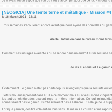
Je n’avais aucun espoir que l’un ou l’autre accomplît quoi que ce fût. Pas quand
[NÉOGICIA] Une teinte terne et métallique - Mission #4 
le 16 March 2021 - 22:11
Trois semaines s’écoulèrent encore avant que nous ayons des nouvelles du gamin.
Alerte ! Intrusion dans le niveau moins trois
Comment ces insurgés avaient-ils pu se rendre dans un endroit aussi sécurisé s
Je les ai en visuel. Le gamin
Évidemment. Le gamin n’était pas parti depuis si longtemps que la sécurité ou les l
J’étais moi aussi présent dans l’Œil à ce moment mais au niveau moins cinquant
les autres teknögrades avaient reçu la même information. Ce qui m’inquiétait,
connaissaient pas le gamin. Ils n’hésiteraient pas à l’abattre. Et cela, je ne le sup
Lorsque j’arrivai, des tirs volaient en tous sens. Je me mis à couvert et me rappro