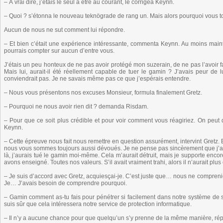
– À vrai dire, j’étais le seul à être au courant, le corrigea Keynn.
– Quoi ? s’étonna le nouveau teknögrade de rang un. Mais alors pourquoi vous t
Aucun de nous ne sut comment lui répondre.
– Et bien c’était une expérience intéressante, commenta Keynn. Au moins mainte
pourrais compter sur aucun d’entre vous.
J’étais un peu honteux de ne pas avoir protégé mon suzerain, de ne pas l’avoir fai
Mais lui, aurait-il été réellement capable de tuer le gamin ? J’avais peur de
conviendrait pas. Je ne savais même pas ce que j’espérais entendre.
– Nous vous présentons nos excuses Monsieur, formula finalement Gretz.
– Pourquoi ne nous avoir rien dit ? demanda Risdam.
– Pour que ce soit plus crédible et pour voir comment vous réagiriez. On peut 
Keynn.
– Cette épreuve nous fait nous remettre en question assurément, intervint Gretz. 
nous vous sommes toujours aussi dévoués. Je ne pense pas sincèrement que j’aur
là, j’aurais tué le gamin moi-même. Cela m’aurait détruit, mais je supporte encore
avons enseigné. Toutes nos valeurs. S’il avait vraiment trahi, alors il n’aurait plus
– Je suis d’accord avec Gretz, acquiesçai-je. C’est juste que… nous ne comprenio
Je… J’avais besoin de comprendre pourquoi.
– Gamin comment as-tu fais pour pénétrer si facilement dans notre système de 
suis sûr que cela intéressera notre service de protection informatique.
– Il n’y a aucune chance pour que quelqu’un s’y prenne de la même manière, rép