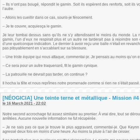
– Ils n’ont pas bougé, répondit le gamin. Soit ils espèrent des renforts, soit il
l’autre.
– Allons les cueillir dans ce cas, souris-je férocement.
– Je te couvre, acquiesça le gamin.
Je leur tombai dessus sans qu’ils ne s’y attendissent le moins du monde. La r
gamin, l’un d’eux ne respirait plus et un autre ne tarderait pas à rejoindre son 
d’une quelconque indication. Le dernier à avoir reçu une balle n’était en revanche
pas pitoyablement en s’accablant sur sa blessure.
– Une triste équipe qui nous attaque, commentai-je. Je pensais au moins qu’on e
– Ce sera pour un autre traquenard, fit le gamin cynique.
– La patrouille ne devrait pas tarder, on continue ?
Il hocha la tête et nous reprîmes notre promenade comme si rien ne s’était passé. 
[NÉOGICIA] Une teinte terne et métallique - Mission #4 
le 16 March 2021 - 22:02
Notre second accrochage fut assez similaire au premier. À vrai dire, tout se dér
arrêtées. Aucune nouvelle information ne fut récupérée.
– Je ne sais pas ce que je trouve le plus aggravant, commentai-je. Que Keynn n
agressé deux fois en moins d’une heure. Au moins la pluie à l’air de cesser.