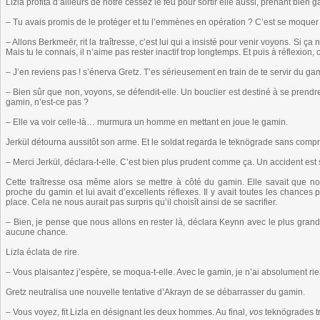
Lizla profita d’ailleurs de notre cessez le feu pour sortir elle aussi, prenant bien 
– Tu avais promis de le protéger et tu l’emmènes en opération ? C’est se moquer
– Allons Berkmeër, rit la traîtresse, c’est lui qui a insisté pour venir voyons. Si ça 
Mais tu le connais, il n’aime pas rester inactif trop longtemps. Et puis à réflexion,
– J’en reviens pas ! s’énerva Gretz. T’es sérieusement en train de te servir du g
– Bien sûr que non, voyons, se défendit-elle. Un bouclier est destiné à se prend
gamin, n’est-ce pas ?
– Elle va voir celle-là… murmura un homme en mettant en joue le gamin.
Jerkül détourna aussitôt son arme. Et le soldat regarda le teknögrade sans comp
– Merci Jerkül, déclara-t-elle. C’est bien plus prudent comme ça. Un accident est si
Cette traîtresse osa même alors se mettre à côté du gamin. Elle savait que nou
proche du gamin et lui avait d’excellents réflexes. Il y avait toutes les chances pou
place. Cela ne nous aurait pas surpris qu’il choisît ainsi de se sacrifier.
– Bien, je pense que nous allons en rester là, déclara Keynn avec le plus gran
aucune chance.
Lizla éclata de rire.
– Vous plaisantez j’espère, se moqua-t-elle. Avec le gamin, je n’ai absolument rie
Gretz neutralisa une nouvelle tentative d’Akrayn de se débarrasser du gamin.
– Vous voyez, fit Lizla en désignant les deux hommes. Au final,
vos
teknögrades t