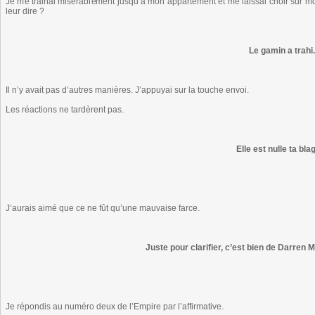
Je me trainai misérablement jusqu’à mon appartement et me laissai choir sur m
leur dire ?
Le gamin a trahi.
Il n’y avait pas d’autres manières. J’appuyai sur la touche envoi.
Les réactions ne tardèrent pas.
Elle est nulle ta bla
J’aurais aimé que ce ne fût qu’une mauvaise farce.
Juste pour clarifier, c’est bien de Darren M
Je répondis au numéro deux de l’Empire par l’affirmative.