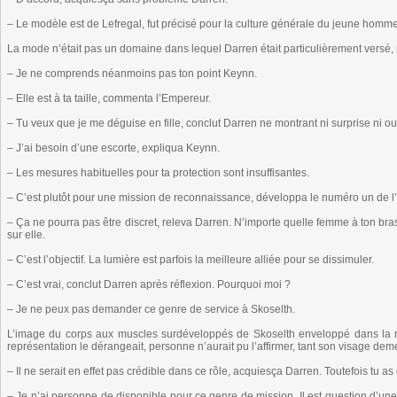
– Le modèle est de Lefregal, fut précisé pour la culture générale du jeune homme
La mode n’était pas un domaine dans lequel Darren était particulièrement versé, 
– Je ne comprends néanmoins pas ton point Keynn.
– Elle est à ta taille, commenta l’Empereur.
– Tu veux que je me déguise en fille, conclut Darren ne montrant ni surprise ni o
– J’ai besoin d’une escorte, expliqua Keynn.
– Les mesures habituelles pour ta protection sont insuffisantes.
– C’est plutôt pour une mission de reconnaissance, développa le numéro un de l
– Ça ne pourra pas être discret, releva Darren. N’importe quelle femme à ton bra
sur elle.
– C’est l’objectif. La lumière est parfois la meilleure alliée pour se dissimuler.
– C’est vrai, conclut Darren après réflexion. Pourquoi moi ?
– Je ne peux pas demander ce genre de service à Skoselth.
L’image du corps aux muscles surdéveloppés de Skoselth enveloppé dans la r
représentation le dérangeait, personne n’aurait pu l’affirmer, tant son visage dem
– Il ne serait en effet pas crédible dans ce rôle, acquiesça Darren. Toutefois tu 
– Je n’ai personne de disponible pour ce genre de mission. Il est question d’un