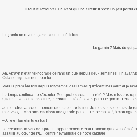
Il faut le retrouver. Ce n’est qu’une erreur. Il s’est un peu perdu en 
Le gamin ne revenait jamais sur ses décisions.
Le gamin ? Mais de qui pa
Ah. Akrayn n’était teknögrade de rang un que depuis deux semaines. Il n’avait v
Cela ne signifiait rien pour lui.
Pour la première fois depuis longtemps, des larmes quittèrent mes yeux et je m’ab
Le temps continua de s’écouler. Pourquoi ce serait-il arrêté ? Mes missions rep
Quand j’avais du temps libre, je retournais là où j’avais perdu le gamin. J’errai, es
Je me retrouvai soudainement projeté contre le mur. Je n’eus pas le temps de re
mon visage. Mon bras encaissa une grande partie du choc mais déjà mon agresseur
– Arrête Hamelin tu es fou !
Je reconnus la voix de Kjora. Et apparemment c’était Hamelin qui avait décidé de
assaillir au cœur de l’Œil, centre névralgique de notre capitale.