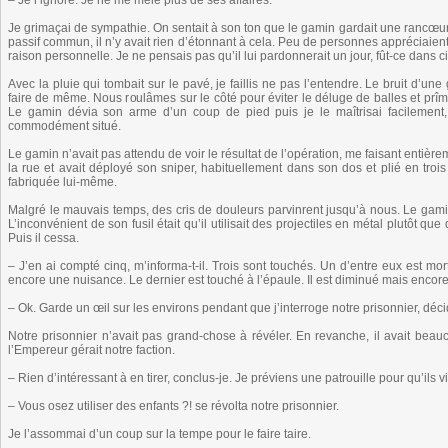
– Je l’ignore. Je ne me mêle plus de ses affaires.
Je grimaçai de sympathie. On sentait à son ton que le gamin gardait une rancœur
passif commun, il n’y avait rien d’étonnant à cela. Peu de personnes appréciaien
raison personnelle. Je ne pensais pas qu’il lui pardonnerait un jour, fût-ce dans 
Avec la pluie qui tombait sur le pavé, je faillis ne pas l’entendre. Le bruit d’un
faire de même. Nous roulâmes sur le côté pour éviter le déluge de balles et prîm
Le gamin dévia son arme d’un coup de pied puis je le maîtrisai facilement, 
commodément situé.
Le gamin n’avait pas attendu de voir le résultat de l’opération, me faisant entièrem
la rue et avait déployé son sniper, habituellement dans son dos et plié en trois 
fabriquée lui-même.
Malgré le mauvais temps, des cris de douleurs parvinrent jusqu’à nous. Le gam
L’inconvénient de son fusil était qu’il utilisait des projectiles en métal plutôt q
Puis il cessa.
– J’en ai compté cinq, m’informa-t-il. Trois sont touchés. Un d’entre eux est mo
encore une nuisance. Le dernier est touché à l’épaule. Il est diminué mais encore o
– Ok. Garde un œil sur les environs pendant que j’interroge notre prisonnier, déci
Notre prisonnier n’avait pas grand-chose à révéler. En revanche, il avait beau
l’Empereur gérait notre faction.
– Rien d’intéressant à en tirer, conclus-je. Je préviens une patrouille pour qu’ils 
– Vous osez utiliser des enfants ?! se révolta notre prisonnier.
Je l’assommai d’un coup sur la tempe pour le faire taire.