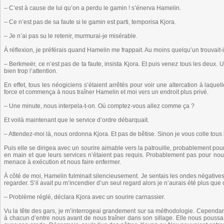
– C’est à cause de lui qu’on a perdu le gamin ! s’énerva Hamelin.
– Ce n’est pas de sa faute si le gamin est parti, temporisa Kjora.
– Je n’ai pas su le retenir, murmurai-je misérable.
À réflexion, je préférais quand Hamelin me frappait. Au moins quelqu’un trouvait-
– Berkmeër, ce n’est pas de ta faute, insista Kjora. Et puis venez tous les deux. U
bien trop l’attention.
En effet, tous les néogiciens s’étaient arrêtés pour voir une altercation à laque
force et commença à nous traîner Hamelin et moi vers un endroit plus privé.
– Une minute, nous interpela-t-on. Où comptez-vous allez comme ça ?
Et voilà maintenant que le service d’ordre débarquait.
– Attendez-moi là, nous ordonna Kjora. Et pas de bêtise. Sinon je vous colle tous 
Puis elle se dirigea avec un sourire aimable vers la patrouille, probablement pour 
en main et que leurs services n’étaient pas requis. Probablement pas pour nou
menace à exécution et nous faire enfermer.
À côté de moi, Hamelin fulminait silencieusement. Je sentais les ondes négativ
regarder. S’il avait pu m’incendier d’un seul regard alors je n’aurais été plus 
– Problème réglé, déclara Kjora avec un sourire carnassier.
Vu la tête des gars, je m’interrogeai grandement sur sa méthodologie. Cependant, j
à chacun d’entre nous avant de nous traîner dans son sillage. Elle nous poussa 