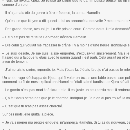
– Non, se révolta Kjora. Je refuse de croire que le gamin puisse penser qu’on 
comme d’un pion.
– Il n’a jamais été du genre à être influencé, la contra Hamelin.
– Qu’est-ce que Keynn a dit quand tu lui as annoncé la nouvelle ? me demanda K
– Pas grand-chose, avouai-je. Il a été pris de court. Comme nous. Il m’a demandé d
– Ce n’est pas de ta faute Berkmeër, déclara Hamelin.
– Dis celui qui voulait me fracasser le crâne il y a moins d’une heure, ironisai-je s
– Je suis désolé. Je me suis laissé emporter, s’excusa-t-il sincèrement. Mais je t
hasard qui a fait que tu étais avec le gamin quand il est parti. Cela aurait pu êtr
avoir de témoin.
– J’aimerais te croire, répondis-je. Mais j’étais là. J’étais là et je n’ai pas su le rete
Un cri de rage s’échappa de Kjora qui fit voler en éclats une table basse, son po
comment au fil de mes explications Hamelin s’était calmé tandis que Kjora s’était
– Le gamin n’est pas mort ! déclara-t-elle. Il est juste un peu perdu mais il rentrer
– Ça fait deux semaines que je le cherche, indiquai-je. Je n’en ai pas trouvé la m
– C’est que tu n’as pas assez cherché.
Sur ces mots, elle quitta la pièce.
– Je vais mener ma propre enquête, m’annonça Hamelin. Si tu as du nouveau, ti