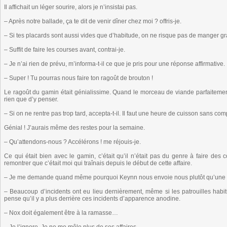
Il affichait un léger sourire, alors je n’insistai pas.
– Après notre ballade, ça te dit de venir dîner chez moi ? offris-je.
– Si tes placards sont aussi vides que d’habitude, on ne risque pas de manger 
– Suffit de faire les courses avant, contrai-je.
– Je n’ai rien de prévu, m’informa-t-il ce que je pris pour une réponse affirmative.
– Super ! Tu pourras nous faire ton ragoût de brouton !
Le ragoût du gamin était génialissime. Quand le morceau de viande parfaitement
rien que d’y penser.
– Si on ne rentre pas trop tard, accepta-t-il. Il faut une heure de cuisson sans com
Génial ! J’aurais même des restes pour la semaine.
– Qu’attendons-nous ? Accélérons ! me réjouis-je.
Ce qui était bien avec le gamin, c’était qu’il n’était pas du genre à faire des
remontrer que c’était moi qui traînais depuis le début de cette affaire.
– Je me demande quand même pourquoi Keynn nous envoie nous plutôt qu’une sim
– Beaucoup d’incidents ont eu lieu dernièrement, même si les patrouilles habi
pense qu’il y a plus derrière ces incidents d’apparence anodine.
– Nox doit également être à la ramasse…