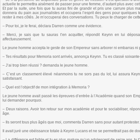
actuelle te permettra aisément de passer pour une femme, d’autant plus avec cette
Et par la suite, une fois que tu auras fini de grandir et pris une carrure plus ma
donnera du pain aux journalistes et occupera l’esprit des gens pour quelques
rester à mes côtés. Je m’occuperai des conversations. Tu peux te charger de cett
– Pour toi, je le ferai, déclara Darren comme une évidence.
– Merci, je sais que tu sauras t’en acquitter, répondit Keynn en lui déposa
affectueusement.
Le jeune homme accepta le geste de son Empereur sans arborer ni embarras ni pl
– Tes résultats pour Memoria sont arrivés, annonça Keynn. Tu es classé soixante
– J’ai trop bien réussi ? demanda le jeune homme.
– C’est un classement élevé néanmoins tu ne sors pas du lot, lui assura Keynn
satisfaisant.
– Quel est l’objectif de mon intégration à Memoria ?
Le jeune homme avait passé les épreuves d’entrée à l’Académie quand son Emper
lui demander pourquoi.
– Deux raisons. Avoir ton retour sur mon académie et pour te sociabiliser, répon
âge.
– Ils seront tous plus âgés que moi, commenta Darren sans pour autant protester.
Il avait juré une obéissance totale à Keynn Lucans et ne se permettrait pas de do
– La différence est faible et tu es plus mature qu’un adolescent de seize ans, tu