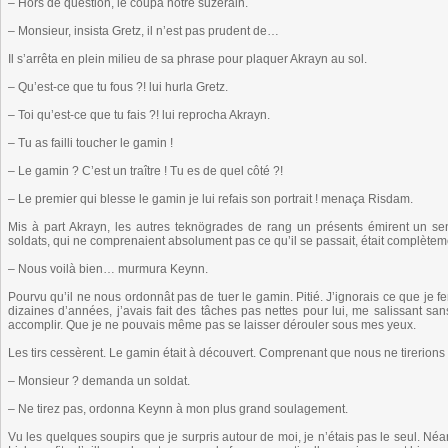
– Hors de question, le coupa notre suzerain.
– Monsieur, insista Gretz, il n’est pas prudent de…
Il s’arrêta en plein milieu de sa phrase pour plaquer Akrayn au sol.
– Qu’est-ce que tu fous ?! lui hurla Gretz.
– Toi qu’est-ce que tu fais ?! lui reprocha Akrayn.
– Tu as failli toucher le gamin !
– Le gamin ? C’est un traître ! Tu es de quel côté ?!
– Le premier qui blesse le gamin je lui refais son portrait ! menaça Risdam.
Mis à part Akrayn, les autres teknögrades de rang un présents émirent un se
soldats, qui ne comprenaient absolument pas ce qu’il se passait, était complètem
– Nous voilà bien… murmura Keynn.
Pourvu qu’il ne nous ordonnât pas de tuer le gamin. Pitié. J’ignorais ce que je 
dizaines d’années, j’avais fait des tâches pas nettes pour lui, me salissant san
accomplir. Que je ne pouvais même pas se laisser dérouler sous mes yeux.
Les tirs cessèrent. Le gamin était à découvert. Comprenant que nous ne tirerions 
– Monsieur ? demanda un soldat.
– Ne tirez pas, ordonna Keynn à mon plus grand soulagement.
Vu les quelques soupirs que je surpris autour de moi, je n’étais pas le seul. Né