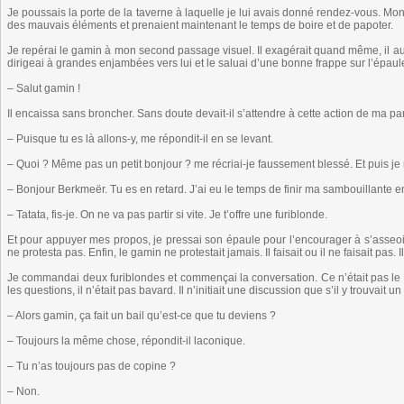
Je poussais la porte de la taverne à laquelle je lui avais donné rendez-vous. Mo
des mauvais éléments et prenaient maintenant le temps de boire et de papoter.
Je repérai le gamin à mon second passage visuel. Il exagérait quand même, il aurai
dirigeai à grandes enjambées vers lui et le saluai d’une bonne frappe sur l’épaule
– Salut gamin !
Il encaissa sans broncher. Sans doute devait-il s’attendre à cette action de ma par
– Puisque tu es là allons-y, me répondit-il en se levant.
– Quoi ? Même pas un petit bonjour ? me récriai-je faussement blessé. Et puis je
– Bonjour Berkmeër. Tu es en retard. J’ai eu le temps de finir ma sambouillante en 
– Tatata, fis-je. On ne va pas partir si vite. Je t’offre une furiblonde.
Et pour appuyer mes propos, je pressai son épaule pour l’encourager à s’asseoir. I
ne protesta pas. Enfin, le gamin ne protestait jamais. Il faisait ou il ne faisait pas. 
Je commandai deux furiblondes et commençai la conversation. Ce n’était pas le gam
les questions, il n’était pas bavard. Il n’initiait une discussion que s’il y trouvait un 
– Alors gamin, ça fait un bail qu’est-ce que tu deviens ?
– Toujours la même chose, répondit-il laconique.
– Tu n’as toujours pas de copine ?
– Non.