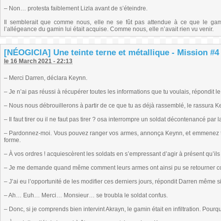
– Non… protesta faiblement Lizla avant de s’éteindre.
Il semblerait que comme nous, elle ne se fût pas attendue à ce que le gam
l’allégeance du gamin lui était acquise. Comme nous, elle n’avait rien vu venir.
[NÉOGICIA] Une teinte terne et métallique - Mission #4 (
le 16 March 2021 - 22:13
– Merci Darren, déclara Keynn.
– Je n’ai pas réussi à récupérer toutes les informations que tu voulais, répondit l
– Nous nous débrouillerons à partir de ce que tu as déjà rassemblé, le rassura K
– Il faut tirer ou il ne faut pas tirer ? osa interrompre un soldat décontenancé pa
– Pardonnez-moi. Vous pouvez ranger vos armes, annonça Keynn, et emmenez tou
forme.
– À vos ordres ! acquiescèrent les soldats en s’empressant d’agir à présent qu’ils 
– Je me demande quand même comment leurs armes ont ainsi pu se retourner con
– J’ai eu l’opportunité de les modifier ces derniers jours, répondit Darren même si
– Ah… Euh… Merci… Monsieur… se troubla le soldat confus.
– Donc, si je comprends bien intervint Akrayn, le gamin était en infiltration. Pourq