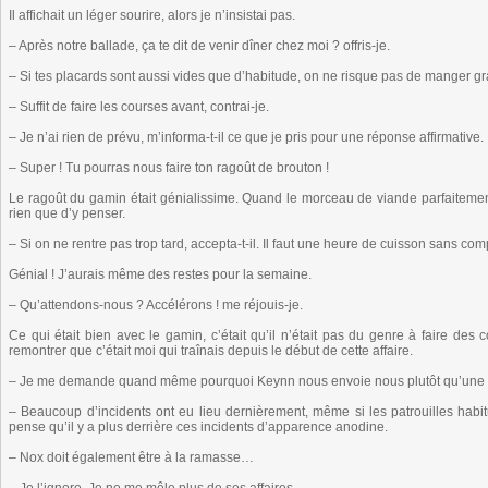
Il affichait un léger sourire, alors je n’insistai pas.
– Après notre ballade, ça te dit de venir dîner chez moi ? offris-je.
– Si tes placards sont aussi vides que d’habitude, on ne risque pas de manger 
– Suffit de faire les courses avant, contrai-je.
– Je n’ai rien de prévu, m’informa-t-il ce que je pris pour une réponse affirmative.
– Super ! Tu pourras nous faire ton ragoût de brouton !
Le ragoût du gamin était génialissime. Quand le morceau de viande parfaitement
rien que d’y penser.
– Si on ne rentre pas trop tard, accepta-t-il. Il faut une heure de cuisson sans com
Génial ! J’aurais même des restes pour la semaine.
– Qu’attendons-nous ? Accélérons ! me réjouis-je.
Ce qui était bien avec le gamin, c’était qu’il n’était pas du genre à faire des
remontrer que c’était moi qui traînais depuis le début de cette affaire.
– Je me demande quand même pourquoi Keynn nous envoie nous plutôt qu’une sim
– Beaucoup d’incidents ont eu lieu dernièrement, même si les patrouilles habi
pense qu’il y a plus derrière ces incidents d’apparence anodine.
– Nox doit également être à la ramasse…