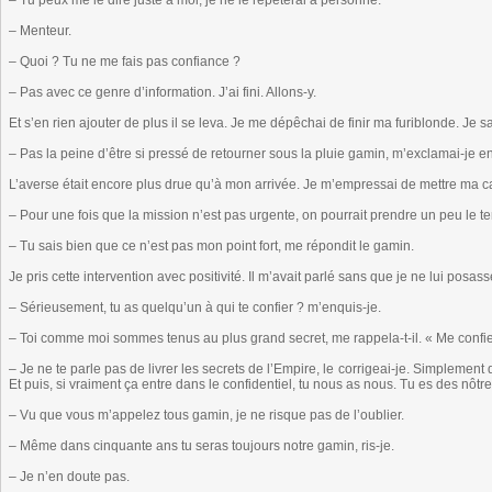
– Tu peux me le dire juste à moi, je ne le répèterai à personne.
– Menteur.
– Quoi ? Tu ne me fais pas confiance ?
– Pas avec ce genre d’information. J’ai fini. Allons-y.
Et s’en rien ajouter de plus il se leva. Je me dépêchai de finir ma furiblonde. Je sa
– Pas la peine d’être si pressé de retourner sous la pluie gamin, m’exclamai-je en
L’averse était encore plus drue qu’à mon arrivée. Je m’empressai de mettre ma 
– Pour une fois que la mission n’est pas urgente, on pourrait prendre un peu le t
– Tu sais bien que ce n’est pas mon point fort, me répondit le gamin.
Je pris cette intervention avec positivité. Il m’avait parlé sans que je ne lui posas
– Sérieusement, tu as quelqu’un à qui te confier ? m’enquis-je.
– Toi comme moi sommes tenus au plus grand secret, me rappela-t-il. « Me confie
– Je ne te parle pas de livrer les secrets de l’Empire, le corrigeai-je. Simplement d
Et puis, si vraiment ça entre dans le confidentiel, tu nous as nous. Tu es des nôtr
– Vu que vous m’appelez tous gamin, je ne risque pas de l’oublier.
– Même dans cinquante ans tu seras toujours notre gamin, ris-je.
– Je n’en doute pas.