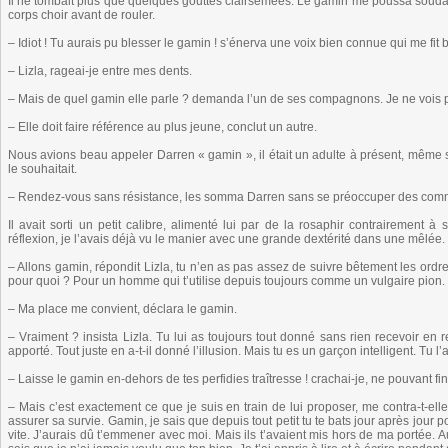
Il ne tombait plus que quelques gouttes clairsemées. Le gamin me poussa soudain
corps choir avant de rouler.
– Idiot ! Tu aurais pu blesser le gamin ! s’énerva une voix bien connue qui me fit b
– Lizla, rageai-je entre mes dents.
– Mais de quel gamin elle parle ? demanda l’un de ses compagnons. Je ne vois p
– Elle doit faire référence au plus jeune, conclut un autre.
Nous avions beau appeler Darren « gamin », il était un adulte à présent, même s’
le souhaitait.
– Rendez-vous sans résistance, les somma Darren sans se préoccuper des com
Il avait sorti un petit calibre, alimenté lui par de la rosaphir contrairement 
réflexion, je l’avais déjà vu le manier avec une grande dextérité dans une mêlée.
– Allons gamin, répondit Lizla, tu n’en as pas assez de suivre bêtement les ordr
pour quoi ? Pour un homme qui t’utilise depuis toujours comme un vulgaire pion.
– Ma place me convient, déclara le gamin.
– Vraiment ? insista Lizla. Tu lui as toujours tout donné sans rien recevoir en retou
apporté. Tout juste en a-t-il donné l’illusion. Mais tu es un garçon intelligent. Tu
– Laisse le gamin en-dehors de tes perfidies traîtresse ! crachai-je, ne pouvant f
– Mais c’est exactement ce que je suis en train de lui proposer, me contra-t-elle
assurer sa survie. Gamin, je sais que depuis tout petit tu te bats jour après jour po
vite. J’aurais dû t’emmener avec moi. Mais ils t’avaient mis hors de ma portée. A