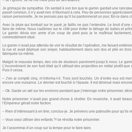
– Je l’ignore. Je ne me mêle plus de ses affaires.
Je grimaçai de sympathie. On sentait à son ton que le gamin gardait une rancœur
passif commun, il n’y avait rien d’étonnant à cela. Peu de personnes appréciaien
raison personnelle. Je ne pensais pas qu’il lui pardonnerait un jour, fût-ce dans 
Avec la pluie qui tombait sur le pavé, je faillis ne pas l’entendre. Le bruit d’un
faire de même. Nous roulâmes sur le côté pour éviter le déluge de balles et prîm
Le gamin dévia son arme d’un coup de pied puis je le maîtrisai facilement, 
commodément situé.
Le gamin n’avait pas attendu de voir le résultat de l’opération, me faisant entièrem
la rue et avait déployé son sniper, habituellement dans son dos et plié en trois 
fabriquée lui-même.
Malgré le mauvais temps, des cris de douleurs parvinrent jusqu’à nous. Le gam
L’inconvénient de son fusil était qu’il utilisait des projectiles en métal plutôt q
Puis il cessa.
– J’en ai compté cinq, m’informa-t-il. Trois sont touchés. Un d’entre eux est mo
encore une nuisance. Le dernier est touché à l’épaule. Il est diminué mais encore o
– Ok. Garde un œil sur les environs pendant que j’interroge notre prisonnier, déci
Notre prisonnier n’avait pas grand-chose à révéler. En revanche, il avait beau
l’Empereur gérait notre faction.
– Rien d’intéressant à en tirer, conclus-je. Je préviens une patrouille pour qu’ils 
– Vous osez utiliser des enfants ?! se révolta notre prisonnier.
Je l’assommai d’un coup sur la tempe pour le faire taire.