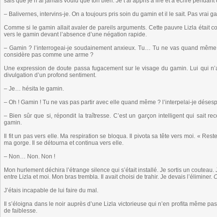
sais que je n’ai jamais voulu que ton bien. Je t’ai appris à lire et à écrire pendant
– Balivernes, intervins-je. On a toujours pris soin du gamin et il le sait. Pas vrai g
Comme si le gamin allait avaler de pareils arguments. Cette pauvre Lizla était
vers le gamin devant l’absence d’une négation rapide.
– Gamin ? l’interrogeai-je soudainement anxieux. Tu… Tu ne vas quand même pas
considère pas comme une arme ?
Une expression de doute passa fugacement sur le visage du gamin. Lui qui n’affi
divulgation d’un profond sentiment.
– Je… hésita le gamin.
– Oh ! Gamin ! Tu ne vas pas partir avec elle quand même ? l’interpelai-je déses
– Bien sûr que si, répondit la traîtresse. C’est un garçon intelligent qui sait r
gamin.
Il fit un pas vers elle. Ma respiration se bloqua. Il pivota sa tête vers moi. « Res
ma gorge. Il se détourna et continua vers elle.
– Non… Non. Non !
Mon hurlement déchira l’étrange silence qui s’était installé. Je sortis un couteau. J
entre Lizla et moi. Mon bras trembla. Il avait choisi de trahir. Je devais l’éliminer.
C
J’étais incapable de lui faire du mal.
Il s’éloigna dans le noir auprès d’une Lizla victorieuse qui n’en profita même pa
de faiblesse.