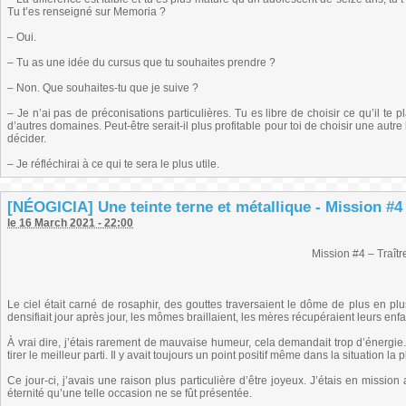
Tu t’es renseigné sur Memoria ?
– Oui.
– Tu as une idée du cursus que tu souhaites prendre ?
– Non. Que souhaites-tu que je suive ?
– Je n’ai pas de préconisations particulières. Tu es libre de choisir ce qu’il te 
d’autres domaines. Peut-être serait-il plus profitable pour toi de choisir une autr
décider.
– Je réfléchirai à ce qui te sera le plus utile.
[NÉOGICIA] Une teinte terne et métallique - Mission #4
le 16 March 2021 - 22:00
Mission #4 – Traîtr
Le ciel était carné de rosaphir, des gouttes traversaient le dôme de plus en plus
densifiait jour après jour, les mômes braillaient, les mères récupéraient leurs en
À vrai dire, j’étais rarement de mauvaise humeur, cela demandait trop d’énergi
tirer le meilleur parti. Il y avait toujours un point positif même dans la situation la
Ce jour-ci, j’avais une raison plus particulière d’être joyeux. J’étais en missi
éternité qu’une telle occasion ne se fût présentée.