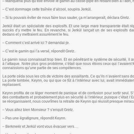
– Manquerai plus qu’elle envoie le gamin au casse-pipe en restant bien à l’abri,
– C’est dommage cette traînée d’alcool, soupira Jerkül.
– Si tu pouvais éviter de nous faire tous sauter, ça m’arrangerait, déclara Gretz.
Jerkül était un spécialiste des explosifs. Et une large mare transparente était 
succès d’y mettre le feu. En revanche, si Jerkül lançait un de ses explosifs d
dedans et y mettraient assurément le feu.
– Comment c’est arrivé ici ? demandai-je.
– C’est le gamin qui l’a versé, répondit Gretz.
Le gamin nous connaissait trop bien. Et en pénétrant le système de sécurité, il av
à l’attaque. Notre plus gros problème, c’était que nous étions ceux qui l’avaient
connaissions qu’une partie de ses compétences.
La porte céda sous les cris de victoire des assaillants. Ce qu’ils n’avaient sans d
La porte tombée, Keynn, ou qui que ce fût à l’intérieur avec lui, avait immédiatem
repliassent.
Keynn profita de ce léger moment de panique et de confusion pour sortir seul. S’i
des combattants et probablement plus en sécurité à l’intérieur, puisque c’était l’E
se réorganisaient, nous couvrîmes la retraite de Keynn qui réussit presque mirac
– Vous allez bien Monsieur ? s’enquit Gretz.
– Pas une égratignure, répondit Keynn.
– Berkmeër et Jerkül vont vous évacuer vers…