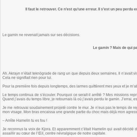
Il faut le retrouver. Ce n’est qu’une erreur. Il s’est un peu perdu en 
Le gamin ne revenait jamais sur ses décisions.
Le gamin ? Mais de qui pa
Ah. Akrayn n’était teknögrade de rang un que depuis deux semaines. Il n’avait v
Cela ne signifiait rien pour lui.
Pour la première fois depuis longtemps, des larmes quittèrent mes yeux et je m’ab
Le temps continua de s’écouler. Pourquoi ce serait-il arrêté ? Mes missions rep
Quand j’avais du temps libre, je retournais là où j’avais perdu le gamin. J’errai, es
Je me retrouvai soudainement projeté contre le mur. Je n’eus pas le temps de re
mon visage. Mon bras encaissa une grande partie du choc mais déjà mon agresseur
– Arrête Hamelin tu es fou !
Je reconnus la voix de Kjora. Et apparemment c’était Hamelin qui avait décidé de
assaillir au cœur de l’Œil, centre névralgique de notre capitale.