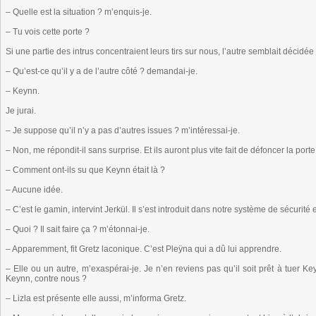
– Quelle est la situation ? m’enquis-je.
– Tu vois cette porte ?
Si une partie des intrus concentraient leurs tirs sur nous, l’autre semblait décidée 
– Qu’est-ce qu’il y a de l’autre côté ? demandai-je.
– Keynn.
Je jurai.
– Je suppose qu’il n’y a pas d’autres issues ? m’intéressai-je.
– Non, me répondit-il sans surprise. Et ils auront plus vite fait de défoncer la por
– Comment ont-ils su que Keynn était là ?
– Aucune idée.
– C’est le gamin, intervint Jerkül. Il s’est introduit dans notre système de sécurit
– Quoi ? Il sait faire ça ? m’étonnai-je.
– Apparemment, fit Gretz laconique. C’est Pleÿna qui a dû lui apprendre.
– Elle ou un autre, m’exaspérai-je. Je n’en reviens pas qu’il soit prêt à tuer Ke
Keynn, contre nous ?
– Lizla est présente elle aussi, m’informa Gretz.