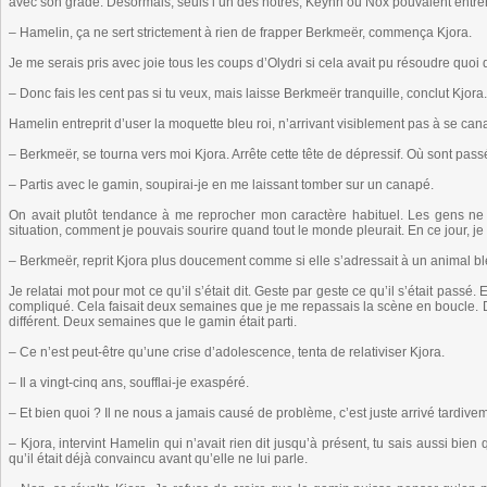
avec son grade. Désormais, seuls l’un des nôtres, Keynn ou Nox pouvaient entrer
– Hamelin, ça ne sert strictement à rien de frapper Berkmeër, commença Kjora.
Je me serais pris avec joie tous les coups d’Olydri si cela avait pu résoudre quoi q
– Donc fais les cent pas si tu veux, mais laisse Berkmeër tranquille, conclut Kjora.
Hamelin entreprit d’user la moquette bleu roi, n’arrivant visiblement pas à se can
– Berkmeër, se tourna vers moi Kjora. Arrête cette tête de dépressif. Où sont pas
– Partis avec le gamin, soupirai-je en me laissant tomber sur un canapé.
On avait plutôt tendance à me reprocher mon caractère habituel. Les gens ne
situation, comment je pouvais sourire quand tout le monde pleurait. En ce jour, 
– Berkmeër, reprit Kjora plus doucement comme si elle s’adressait à un animal bl
Je relatai mot pour mot ce qu’il s’était dit. Geste par geste ce qu’il s’était passé.
compliqué. Cela faisait deux semaines que je me repassais la scène en boucle.
différent. Deux semaines que le gamin était parti.
– Ce n’est peut-être qu’une crise d’adolescence, tenta de relativiser Kjora.
– Il a vingt-cinq ans, soufflai-je exaspéré.
– Et bien quoi ? Il ne nous a jamais causé de problème, c’est juste arrivé tardiveme
– Kjora, intervint Hamelin qui n’avait rien dit jusqu’à présent, tu sais aussi bien
qu’il était déjà convaincu avant qu’elle ne lui parle.