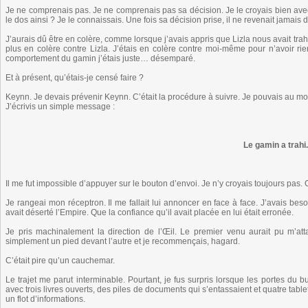
Je ne comprenais pas. Je ne comprenais pas sa décision. Je le croyais bien avec 
le dos ainsi ? Je le connaissais. Une fois sa décision prise, il ne revenait jamais
J’aurais dû être en colère, comme lorsque j’avais appris que Lizla nous avait trahi. 
plus en colère contre Lizla. J’étais en colère contre moi-même pour n’avoir rien
comportement du gamin j’étais juste… désemparé.
Et à présent, qu’étais-je censé faire ?
Keynn. Je devais prévenir Keynn. C’était la procédure à suivre. Je pouvais au mo
J’écrivis un simple message :
Le gamin a trahi.
Il me fut impossible d’appuyer sur le bouton d’envoi. Je n’y croyais toujours pas. C’
Je rangeai mon réceptron. Il me fallait lui annoncer en face à face. J’avais be
avait déserté l’Empire. Que la confiance qu’il avait placée en lui était erronée.
Je pris machinalement la direction de l’Œil. Le premier venu aurait pu m’at
simplement un pied devant l’autre et je recommençais, hagard.
C’était pire qu’un cauchemar.
Le trajet me parut interminable. Pourtant, je fus surpris lorsque les portes du 
avec trois livres ouverts, des piles de documents qui s’entassaient et quatre tabl
un flot d’informations.