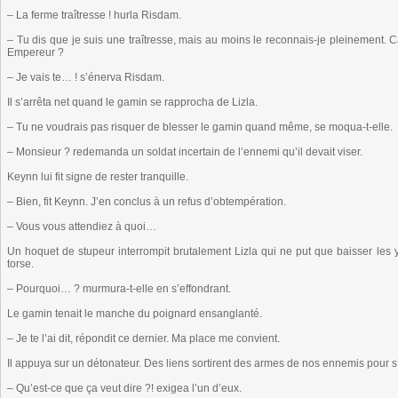
– La ferme traîtresse ! hurla Risdam.
– Tu dis que je suis une traîtresse, mais au moins le reconnais-je pleinement. C
Empereur ?
– Je vais te… ! s’énerva Risdam.
Il s’arrêta net quand le gamin se rapprocha de Lizla.
– Tu ne voudrais pas risquer de blesser le gamin quand même, se moqua-t-elle.
– Monsieur ? redemanda un soldat incertain de l’ennemi qu’il devait viser.
Keynn lui fit signe de rester tranquille.
– Bien, fit Keynn. J’en conclus à un refus d’obtempération.
– Vous vous attendiez à quoi…
Un hoquet de stupeur interrompit brutalement Lizla qui ne put que baisser les
torse.
– Pourquoi… ? murmura-t-elle en s’effondrant.
Le gamin tenait le manche du poignard ensanglanté.
– Je te l’ai dit, répondit ce dernier. Ma place me convient.
Il appuya sur un détonateur. Des liens sortirent des armes de nos ennemis pour s’e
– Qu’est-ce que ça veut dire ?! exigea l’un d’eux.