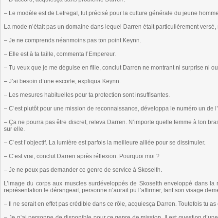
– Le modèle est de Lefregal, fut précisé pour la culture générale du jeune homme
La mode n’était pas un domaine dans lequel Darren était particulièrement versé, 
– Je ne comprends néanmoins pas ton point Keynn.
– Elle est à ta taille, commenta l’Empereur.
– Tu veux que je me déguise en fille, conclut Darren ne montrant ni surprise ni o
– J’ai besoin d’une escorte, expliqua Keynn.
– Les mesures habituelles pour ta protection sont insuffisantes.
– C’est plutôt pour une mission de reconnaissance, développa le numéro un de l
– Ça ne pourra pas être discret, releva Darren. N’importe quelle femme à ton bra
sur elle.
– C’est l’objectif. La lumière est parfois la meilleure alliée pour se dissimuler.
– C’est vrai, conclut Darren après réflexion. Pourquoi moi ?
– Je ne peux pas demander ce genre de service à Skoselth.
L’image du corps aux muscles surdéveloppés de Skoselth enveloppé dans la r
représentation le dérangeait, personne n’aurait pu l’affirmer, tant son visage dem
– Il ne serait en effet pas crédible dans ce rôle, acquiesça Darren. Toutefois tu 
– Je n’ai personne de disponible pour ce genre de mission. Il est question d’un