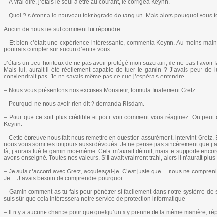
– À vrai dire, j’étais le seul à être au courant, le corrigea Keynn.
– Quoi ? s’étonna le nouveau teknögrade de rang un. Mais alors pourquoi vous t
Aucun de nous ne sut comment lui répondre.
– Et bien c’était une expérience intéressante, commenta Keynn. Au moins mainte
pourrais compter sur aucun d’entre vous.
J’étais un peu honteux de ne pas avoir protégé mon suzerain, de ne pas l’avoir fai
Mais lui, aurait-il été réellement capable de tuer le gamin ? J’avais peur de
conviendrait pas. Je ne savais même pas ce que j’espérais entendre.
– Nous vous présentons nos excuses Monsieur, formula finalement Gretz.
– Pourquoi ne nous avoir rien dit ? demanda Risdam.
– Pour que ce soit plus crédible et pour voir comment vous réagiriez. On peut 
Keynn.
– Cette épreuve nous fait nous remettre en question assurément, intervint Gretz. 
nous vous sommes toujours aussi dévoués. Je ne pense pas sincèrement que j’aur
là, j’aurais tué le gamin moi-même. Cela m’aurait détruit, mais je supporte encore
avons enseigné. Toutes nos valeurs. S’il avait vraiment trahi, alors il n’aurait plus
– Je suis d’accord avec Gretz, acquiesçai-je. C’est juste que… nous ne comprenio
Je… J’avais besoin de comprendre pourquoi.
– Gamin comment as-tu fais pour pénétrer si facilement dans notre système de 
suis sûr que cela intéressera notre service de protection informatique.
– Il n’y a aucune chance pour que quelqu’un s’y prenne de la même manière, rép