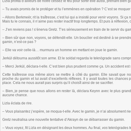
Lizla profita d’ailleurs de notre cessez le feu pour sortir elle aussi, prenant bien 
– Tu avais promis de le protéger et tu l’emmènes en opération ? C’est se moquer
– Allons Berkmeër, rit la traîtresse, c’est lui qui a insisté pour venir voyons. Si ça 
Mais tu le connais, il n’aime pas rester inactif trop longtemps. Et puis à réflexion,
– J’en reviens pas ! s’énerva Gretz. T’es sérieusement en train de te servir du g
– Bien sûr que non, voyons, se défendit-elle. Un bouclier est destiné à se prend
gamin, n’est-ce pas ?
– Elle va voir celle-là… murmura un homme en mettant en joue le gamin.
Jerkül détourna aussitôt son arme. Et le soldat regarda le teknögrade sans comp
– Merci Jerkül, déclara-t-elle. C’est bien plus prudent comme ça. Un accident est si
Cette traîtresse osa même alors se mettre à côté du gamin. Elle savait que nou
proche du gamin et lui avait d’excellents réflexes. Il y avait toutes les chances pou
place. Cela ne nous aurait pas surpris qu’il choisît ainsi de se sacrifier.
– Bien, je pense que nous allons en rester là, déclara Keynn avec le plus gran
aucune chance.
Lizla éclata de rire.
– Vous plaisantez j’espère, se moqua-t-elle. Avec le gamin, je n’ai absolument rie
Gretz neutralisa une nouvelle tentative d’Akrayn de se débarrasser du gamin.
– Vous voyez, fit Lizla en désignant les deux hommes. Au final,
vos
teknögrades t