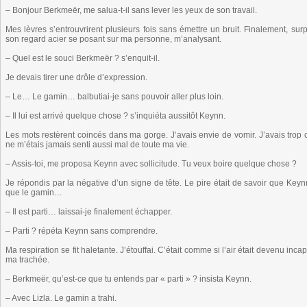
– Bonjour Berkmeër, me salua-t-il sans lever les yeux de son travail.
Mes lèvres s’entrouvrirent plusieurs fois sans émettre un bruit. Finalement, sur
son regard acier se posant sur ma personne, m’analysant.
– Quel est le souci Berkmeër ? s’enquit-il.
Je devais tirer une drôle d’expression.
– Le… Le gamin… balbutiai-je sans pouvoir aller plus loin.
– Il lui est arrivé quelque chose ? s’inquiéta aussitôt Keynn.
Les mots restèrent coincés dans ma gorge. J’avais envie de vomir. J’avais trop
ne m’étais jamais senti aussi mal de toute ma vie.
– Assis-toi, me proposa Keynn avec sollicitude. Tu veux boire quelque chose ?
Je répondis par la négative d’un signe de tête. Le pire était de savoir que Keyn
que le gamin…
– Il est parti… laissai-je finalement échapper.
– Parti ? répéta Keynn sans comprendre.
Ma respiration se fit haletante. J’étouffai. C’était comme si l’air était devenu 
ma trachée.
– Berkmeër, qu’est-ce que tu entends par « parti » ? insista Keynn.
– Avec Lizla. Le gamin a trahi.