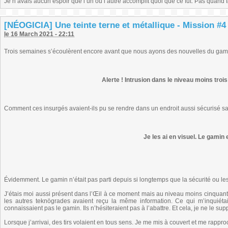
Je n’avais aucun espoir que l’un ou l’autre accomplît quoi que ce fût. Pas quand
[NÉOGICIA] Une teinte terne et métallique - Mission #4 
le 16 March 2021 - 22:11
Trois semaines s’écoulèrent encore avant que nous ayons des nouvelles du gamin.
Alerte ! Intrusion dans le niveau moins trois
Comment ces insurgés avaient-ils pu se rendre dans un endroit aussi sécurisé s
Je les ai en visuel. Le gamin
Évidemment. Le gamin n’était pas parti depuis si longtemps que la sécurité ou les l
J’étais moi aussi présent dans l’Œil à ce moment mais au niveau moins cinquant
les autres teknögrades avaient reçu la même information. Ce qui m’inquiétait,
connaissaient pas le gamin. Ils n’hésiteraient pas à l’abattre. Et cela, je ne le sup
Lorsque j’arrivai, des tirs volaient en tous sens. Je me mis à couvert et me rappro