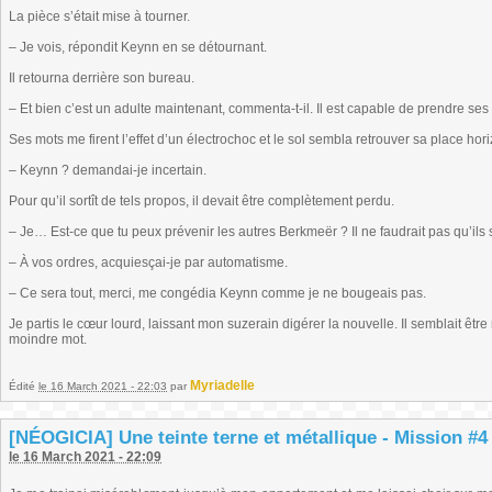
La pièce s’était mise à tourner.
– Je vois, répondit Keynn en se détournant.
Il retourna derrière son bureau.
– Et bien c’est un adulte maintenant, commenta-t-il. Il est capable de prendre ses
Ses mots me firent l’effet d’un électrochoc et le sol sembla retrouver sa place hori
– Keynn ? demandai-je incertain.
Pour qu’il sortît de tels propos, il devait être complètement perdu.
– Je… Est-ce que tu peux prévenir les autres Berkmeër ? Il ne faudrait pas qu’ils 
– À vos ordres, acquiesçai-je par automatisme.
– Ce sera tout, merci, me congédia Keynn comme je ne bougeais pas.
Je partis le cœur lourd, laissant mon suzerain digérer la nouvelle. Il semblait êtr
moindre mot.
Myriadelle
Édité
le 16 March 2021 - 22:03
par
[NÉOGICIA] Une teinte terne et métallique - Mission #4 
le 16 March 2021 - 22:09