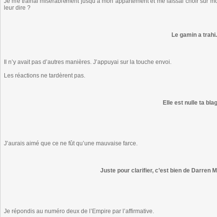
Je me trainai misérablement jusqu’à mon appartement et me laissai choir sur m
leur dire ?
Le gamin a trahi.
Il n’y avait pas d’autres manières. J’appuyai sur la touche envoi.
Les réactions ne tardèrent pas.
Elle est nulle ta bla
J’aurais aimé que ce ne fût qu’une mauvaise farce.
Juste pour clarifier, c’est bien de Darren M
Je répondis au numéro deux de l’Empire par l’affirmative.