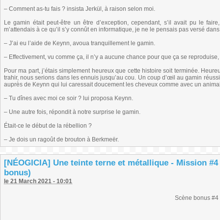
– Comment as-tu fais ? insista Jerkül, à raison selon moi.
Le gamin était peut-être un être d’exception, cependant, s’il avait pu le fair
m’attendais à ce qu’il s’y connût en informatique, je ne le pensais pas versé dans
– J’ai eu l’aide de Keynn, avoua tranquillement le gamin.
– Effectivement, vu comme ça, il n’y a aucune chance pour que ça se reproduise,
Pour ma part, j’étais simplement heureux que cette histoire soit terminée. Heureux
trahir, nous serions dans les ennuis jusqu’au cou. Un coup d’œil au gamin réussit 
auprès de Keynn qui lui caressait doucement les cheveux comme avec un animal ap
– Tu dînes avec moi ce soir ? lui proposa Keynn.
– Une autre fois, répondit à notre surprise le gamin.
Était-ce le début de la rébellion ?
– Je dois un ragoût de brouton à Berkmeër.
[NÉOGICIA] Une teinte terne et métallique - Mission #4
bonus)
le 21 March 2021 - 10:01
Scène bonus #4