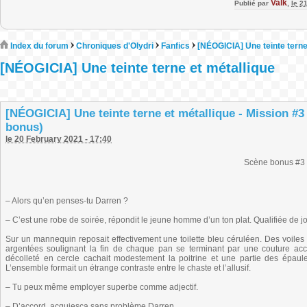
Valk
Publié par
,
le 2
Index du forum
Chroniques d'Olydri
Fanfics
[NÉOGICIA] Une teinte terne
[NÉOGICIA] Une teinte terne et métallique
[NÉOGICIA] Une teinte terne et métallique - Mission #3
bonus)
le 20 February 2021 - 17:40
Scène bonus #3
– Alors qu’en penses-tu Darren ?
– C’est une robe de soirée, répondit le jeune homme d’un ton plat. Qualifiée de jo
Sur un mannequin reposait effectivement une toilette bleu céruléen. Des voil
argentées soulignant la fin de chaque pan se terminant par une couture acce
décolleté en cercle cachait modestement la poitrine et une partie des épaules
L’ensemble formait un étrange contraste entre le chaste et l’allusif.
– Tu peux même employer superbe comme adjectif.
– D’accord, acquiesça sans problème Darren.