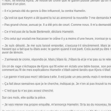
– Non, se révolta Kjora. Je refuse de croire que le gamin puisse penser qu’on 
comme d’un pion.
– Il n’a jamais été du genre à être influencé, la contra Hamelin.
– Qu’est-ce que Keynn a dit quand tu lui as annoncé la nouvelle ? me demanda K
– Pas grand-chose, avouai-je. Il a été pris de court. Comme nous. Il m’a demandé d
– Ce n’est pas de ta faute Berkmeër, déclara Hamelin.
– Dis celui qui voulait me fracasser le crâne il y a moins d’une heure, ironisai-je s
– Je suis désolé. Je me suis laissé emporter, s’excusa-t-il sincèrement. Mais je t
hasard qui a fait que tu étais avec le gamin quand il est parti. Cela aurait pu êtr
avoir de témoin.
– J’aimerais te croire, répondis-je. Mais j’étais là. J’étais là et je n’ai pas su le rete
Un cri de rage s’échappa de Kjora qui fit voler en éclats une table basse, son po
comment au fil de mes explications Hamelin s’était calmé tandis que Kjora s’était
– Le gamin n’est pas mort ! déclara-t-elle. Il est juste un peu perdu mais il rentrer
– Ça fait deux semaines que je le cherche, indiquai-je. Je n’en ai pas trouvé la m
– C’est que tu n’as pas assez cherché.
Sur ces mots, elle quitta la pièce.
– Je vais mener ma propre enquête, m’annonça Hamelin. Si tu as du nouveau, ti