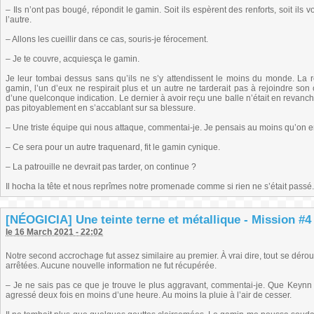
– Ils n’ont pas bougé, répondit le gamin. Soit ils espèrent des renforts, soit il
l’autre.
– Allons les cueillir dans ce cas, souris-je férocement.
– Je te couvre, acquiesça le gamin.
Je leur tombai dessus sans qu’ils ne s’y attendissent le moins du monde. La r
gamin, l’un d’eux ne respirait plus et un autre ne tarderait pas à rejoindre son 
d’une quelconque indication. Le dernier à avoir reçu une balle n’était en revanche
pas pitoyablement en s’accablant sur sa blessure.
– Une triste équipe qui nous attaque, commentai-je. Je pensais au moins qu’on e
– Ce sera pour un autre traquenard, fit le gamin cynique.
– La patrouille ne devrait pas tarder, on continue ?
Il hocha la tête et nous reprîmes notre promenade comme si rien ne s’était passé. 
[NÉOGICIA] Une teinte terne et métallique - Mission #4 
le 16 March 2021 - 22:02
Notre second accrochage fut assez similaire au premier. À vrai dire, tout se dér
arrêtées. Aucune nouvelle information ne fut récupérée.
– Je ne sais pas ce que je trouve le plus aggravant, commentai-je. Que Keynn n
agressé deux fois en moins d’une heure. Au moins la pluie à l’air de cesser.