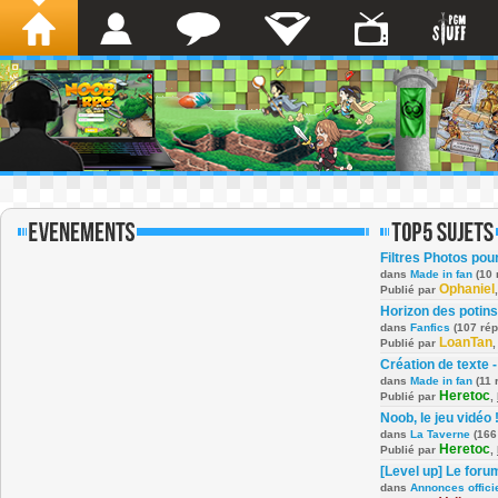
Filtres Photos po
dans
Made in fan
(10 
Ophaniel
Publié par
Horizon des potins
dans
Fanfics
(107 ré
LoanTan
Publié par
Création de texte -
dans
Made in fan
(11 
Heretoc
Publié par
,
Noob, le jeu vidéo 
dans
La Taverne
(166
Heretoc
Publié par
,
[Level up] Le foru
dans
Annonces offici