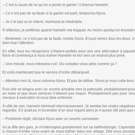
– C’est à cause de lui qu’on a perdu le gamin ! s’énerva Hamelin.
– Ce n’est pas de sa faute si le gamin est parti, temporisa Kjora.
– Je n’ai pas su le retenir, murmurai-je misérable.
À réflexion, je préférais quand Hamelin me frappait. Au moins quelqu’un trouvait-
– Berkmeër, ce n’est pas de ta faute, insista Kjora. Et puis venez tous les deux. U
bien trop l’attention.
En effet, tous les néogiciens s’étaient arrêtés pour voir une altercation à laque
force et commença à nous traîner Hamelin et moi vers un endroit plus privé.
– Une minute, nous interpela-t-on. Où comptez-vous allez comme ça ?
Et voilà maintenant que le service d’ordre débarquait.
– Attendez-moi là, nous ordonna Kjora. Et pas de bêtise. Sinon je vous colle tous 
Puis elle se dirigea avec un sourire aimable vers la patrouille, probablement pour 
en main et que leurs services n’étaient pas requis. Probablement pas pour nou
menace à exécution et nous faire enfermer.
À côté de moi, Hamelin fulminait silencieusement. Je sentais les ondes négativ
regarder. S’il avait pu m’incendier d’un seul regard alors je n’aurais été plus 
– Problème réglé, déclara Kjora avec un sourire carnassier.
Vu la tête des gars, je m’interrogeai grandement sur sa méthodologie. Cependant, j
à chacun d’entre nous avant de nous traîner dans son sillage. Elle nous poussa 