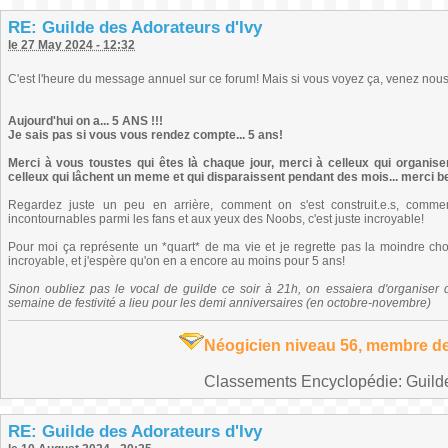
RE: Guilde des Adorateurs d'Ivy
le 27 May 2024 - 12:32
C'est l'heure du message annuel sur ce forum! Mais si vous voyez ça, venez nous
Aujourd'hui on a... 5 ANS !!!
Je sais pas si vous vous rendez compte... 5 ans!
Merci à vous toustes qui êtes là chaque jour, merci à celleux qui organisen
celleux qui lâchent un meme et qui disparaissent pendant des mois... merci 
Regardez juste un peu en arrière, comment on s'est construit.e.s, comme
incontournables parmi les fans et aux yeux des Noobs, c'est juste incroyable!
Pour moi ça représente un *quart* de ma vie et je regrette pas la moindre cho
incroyable, et j'espère qu'on en a encore au moins pour 5 ans!
Sinon oubliez pas le vocal de guilde ce soir à 21h, on essaiera d'organiser
semaine de festivité a lieu pour les demi anniversaires (en octobre-novembre)
Néogicien niveau 56, membre de
Classements Encyclopédie: Guilde 
RE: Guilde des Adorateurs d'Ivy