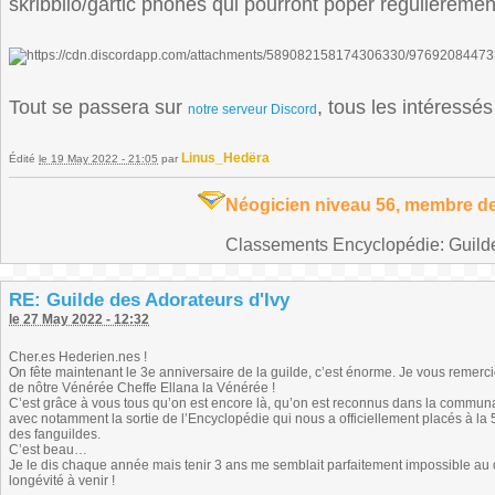
skribblio/gartic phones qui pourront poper régulièremen
Tout se passera sur
, tous les intéressé
notre serveur Discord
Linus_Hedëra
Édité
le 19 May 2022 - 21:05
par
Néogicien niveau 56, membre de
Classements Encyclopédie: Guilde 
RE: Guilde des Adorateurs d'Ivy
le 27 May 2022 - 12:32
Cher.es Hederien.nes !
On fête maintenant le 3e anniversaire de la guilde, c’est énorme. Je vous remer
de nôtre Vénérée Cheffe Ellana la Vénérée !
C’est grâce à vous tous qu’on est encore là, qu’on est reconnus dans la commun
avec notamment la sortie de l’Encyclopédie qui nous a officiellement placés à la
des fanguildes.
C’est beau…
Je le dis chaque année mais tenir 3 ans me semblait parfaitement impossible au déb
longévité à venir !