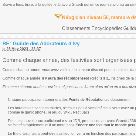
Bravo à tous, bravo à la guilde, et bravo à Graedr qui en ce jour est promu au r
Néogicien niveau 56, membre de
Classements Encyclopédie: Guilde 
RE: Guilde des Adorateurs d'Ivy
le 25 May 2023 - 23:37
Comme chaque année, des festivités sont organisées po
Comme chaque année, vous avez voté sur le serveur discord pour choisir les dat
Comme chaque année,
il y aura des récompenses!
(crédits IRL, insignes de l
Et comme chaque année, c'est le seul post sur ce forum alors qu'on en a des dizain
Chaque participation rapportera des
Points de Réputation
au ⁠classement!
Les horaires ne sont pas strictes, n'hésitez pas à venir même si vous avez un
comme le gartic phone / le jeu du Wiki / Petit Bac)
Pour les nouvelleaux participant.e.s au JDR, prenez contact avec Graedr#3363
se fait très rapidement et il ne mord pas).
Encore une fois tout le monde peut 
Le Blind-test n'aura peut-être pas lieu, on verra en fonction des participant.e.s