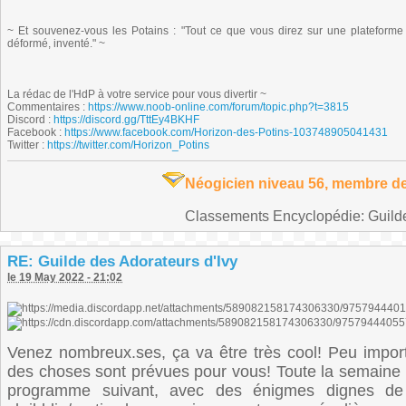
~ Et souvenez-vous les Potains : "Tout ce que vous direz sur une plateforme N
déformé, inventé." ~
La rédac de l'HdP à votre service pour vous divertir ~
Commentaires :
https://www.noob-online.com/forum/topic.php?t=3815
Discord :
https://discord.gg/TttEy4BKHF
Facebook :
https://www.facebook.com/Horizon-des-Potins-103748905041431
Twitter :
https://twitter.com/Horizon_Potins
Néogicien niveau 56, membre de
Classements Encyclopédie: Guilde 
RE: Guilde des Adorateurs d'Ivy
le 19 May 2022 - 21:02
Venez nombreux.ses, ça va être très cool! Peu impo
des choses sont prévues pour vous! Toute la semaine p
programme suivant, avec des énigmes dignes de