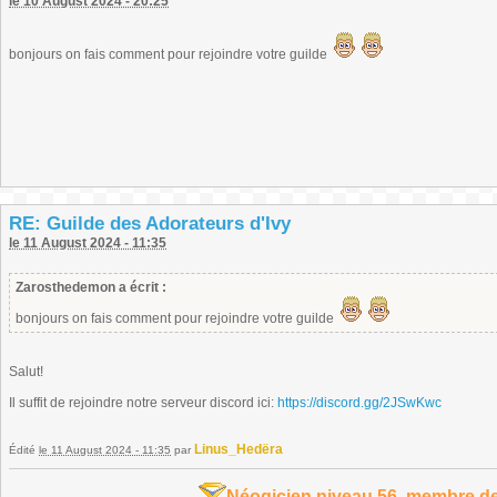
le 10 August 2024 - 20:25
bonjours on fais comment pour rejoindre votre guilde
RE: Guilde des Adorateurs d'Ivy
le 11 August 2024 - 11:35
Zarosthedemon a écrit :
bonjours on fais comment pour rejoindre votre guilde
Salut!
Il suffit de rejoindre notre serveur discord ici:
https://discord.gg/2JSwKwc
Linus_Hedëra
Édité
le 11 August 2024 - 11:35
par
Néogicien niveau 56, membre de