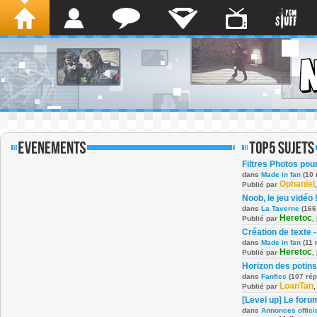
Filtres Photos po
dans
Made in fan
(10 
Ophaniel
Publié par
Noob, le jeu vidéo 
dans
La Taverne
(166
Heretoc
Publié par
,
Création de texte -
dans
Made in fan
(11 
Heretoc
Publié par
,
Horizon des potins
dans
Fanfics
(107 ré
LoanTan
Publié par
[Level up] Le foru
dans
Annonces offici