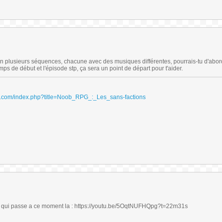
n plusieurs séquences, chacune avec des musiques différentes, pourrais-tu d'abor
ps de début et l'épisode stp, ça sera un point de départ pour t'aider.
ydri.com/index.php?title=Noob_RPG_:_Les_sans-factions
ue qui passe a ce moment la : https://youtu.be/5OqtNUFHQpg?t=22m31s