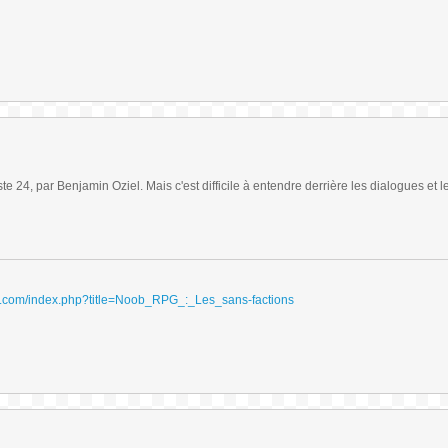
iste 24, par Benjamin Oziel. Mais c'est difficile à entendre derrière les dialogues et l
ydri.com/index.php?title=Noob_RPG_:_Les_sans-factions