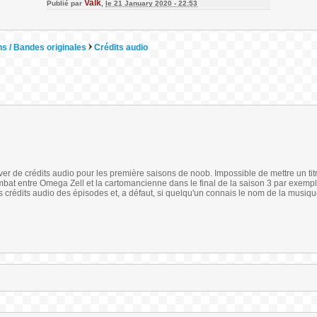
Valk
Publié par
,
le 21 January 2020 - 22:53
s / Bandes originales
Crédits audio
ouver de crédits audio pour les première saisons de noob. Impossible de mettre un titr
bat entre Omega Zell et la cartomancienne dans le final de la saison 3 par exempl
 les crédits audio des épisodes et, a défaut, si quelqu'un connais le nom de la musiq