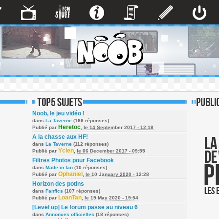
Noob, le jeu vidéo !
dans
La Taverne
(166 réponses)
Heretoc
Publié par
,
le 14 September 2017 - 12:18
A la chasse aux HF!
dans
La Taverne
(112 réponses)
Ycien
Publié par
,
le 06 December 2017 - 09:55
Filtres Photos pour Facebook
dans
Made in fan
(10 réponses)
Ophaniel
Publié par
,
le 10 January 2020 - 12:28
Horizon des potins
dans
Fanfics
(107 réponses)
LoanTan
Publié par
,
le 19 May 2020 - 19:54
[Level up] Le forum passe au niveau 6
dans
Annonces officielles
(18 réponses)