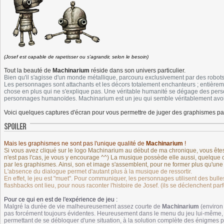
(Josef est capable de rapetisser ou s'agrandir, selon le besoin)
Tout la beauté de
Machinarium
réside dans son univers particulier.
Bien qu'il s'agisse d'un monde métallique, parcouru exclusivement par des robot
Les personnages sont attachants et les décors totalement enchanteurs ; entièreme
chose en plus qui ne s'explique pas. Une véritable humanité se dégage des pers
personnages humanoïdes. Machinarium est un jeu qui semble véritablement avo
Voici quelques captures d'écran pour vous permettre de juger des graphismes p
Mais les graphismes ne sont pas l'unique qualité de
Machinarium
!
Si vous avez cliqué sur le logo Machinarium au début de ma chronique, vous êtes 
n'est pas l'cas, je vous y encourage ^^) La musique possède elle aussi, quelque
par les graphismes. Ainsi, son et image s'assemblent, pour ne former plus qu'une s
L'absence du dialogue permet d'autant plus à la musique de ressortir.
En effet, le jeu est "muet". Pour communiquer, les personnages utilisent des bulle
flashbacks ont lieu, pour nous raconter l'histoire de Josef. (ils se déclenchent pa
Pour ce qui en est de l'expérience de jeu :
Malgré la durée de vie malheureusement assez courte de
Machinarium
(environ 
pas forcément toujours évidentes. Heureusement dans le menu du jeu lui-même, es
permettant de se débloquer d'une situation, à la solution complète des énigmes pr