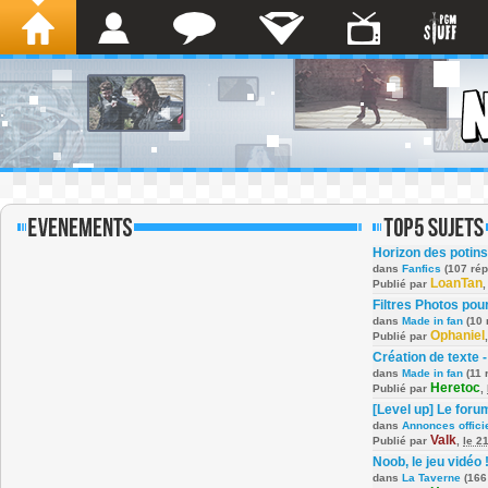
Horizon des potins
dans
Fanfics
(107 ré
LoanTan
Publié par
Filtres Photos po
dans
Made in fan
(10 
Ophaniel
Publié par
Création de texte -
dans
Made in fan
(11 
Heretoc
Publié par
,
[Level up] Le foru
dans
Annonces offici
Valk
Publié par
,
le 2
Noob, le jeu vidéo 
dans
La Taverne
(166