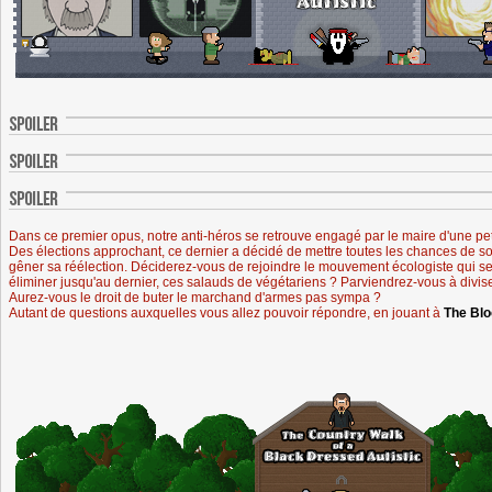
Dans ce premier opus, notre anti-héros se retrouve engagé par le maire d'une petit
Des élections approchant, ce dernier a décidé de mettre toutes les chances de s
gêner sa réélection. Déciderez-vous de rejoindre le mouvement écologiste qui se
éliminer jusqu'au dernier, ces salauds de végétariens ? Parviendrez-vous à diviser
Aurez-vous le droit de buter le marchand d'armes pas sympa ?
Autant de questions auxquelles vous allez pouvoir répondre, en jouant à
The Blo