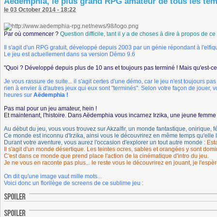
Aëdemphia, le plus grand RPG amateur de tous les tem
le 03 October 2014 - 18:22
Par où commencer ?
Question difficile, tant il y a de choses à dire à propos de ce
Il s'agit d'un RPG gratuit, développé depuis 2003 par un génie répondant à l'elfi
Le jeu est actuellement dans sa version Démo 9.6
"Quoi ? Développé depuis plus de 10 ans et toujours pas terminé ! Mais qu'est-ce
Je vous rassure de suite... il s'agit certes d'une démo, car le jeu n'est toujours 
rien à envier à d'autres jeux qui eux sont "terminés". Selon votre façon de jouer, 
heures sur
Aëdemphia !
Pas mal pour un jeu amateur, hein !
Et maintenant, l'histoire. Dans Aëdemphia vous incarnez Irzika, une jeune femme
Au début du jeu, vous vous trouvez sur Akzalfir, un monde fantastique, onirique, fé
Ce monde est inconnu d'Irzika, ainsi vous le découvrirez en même temps qu'elle l
Durant votre aventure, vous aurez l'occasion d'explorer un tout autre monde :
Esta
Il s'agit d'un monde désertique. Les teintes ocres, sables et orangées y sont dom
C'est dans ce monde que prend place l'action de la cinématique d'intro du jeu.
Je ne vous en raconte pas plus... le reste vous le découvrirez en jouant, je l'espèr
On dit qu'une image vaut mille mots...
Voici donc un florilège de screens de ce sublime jeu :