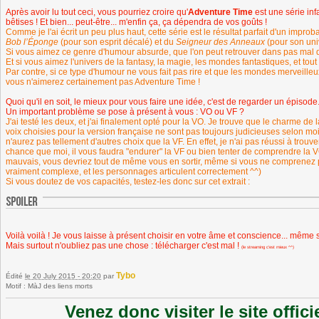
Après avoir lu tout ceci, vous pourriez croire qu'
Adventure Time
est une série inf
bêtises ! Et bien... peut-être... m'enfin ça, ça dépendra de vos goûts !
Comme je l'ai écrit un peu plus haut, cette série est le résultat parfait d'un impro
Bob l’Éponge
(pour son esprit décalé) et du
Seigneur des Anneaux
(pour son uni
Si vous aimez ce genre d'humour absurde, que l'on peut retrouver dans pas mal 
Et si vous aimez l'univers de la fantasy, la magie, les mondes fantastiques, et tout
Par contre, si ce type d'humour ne vous fait pas rire et que les mondes merveilleux 
vous n'aimerez certainement pas Adventure Time !
Quoi qu'il en soit, le mieux pour vous faire une idée, c'est de regarder un épisode
Un important problème se pose à présent à vous : VO ou VF ?
J'ai testé les deux, et j'ai finalement opté pour la VO. Je trouve que le charme de
voix choisies pour la version française ne sont pas toujours judicieuses selon moi
n'aurez pas tellement d'autres choix que la VF. En effet, je n'ai pas réussi à trou
chance que moi, il vous faudra "endurer" la VF ou bien tenter de comprendre la VO 
mauvais, vous devriez tout de même vous en sortir, même si vous ne comprenez pas
vraiment complexe, et les personnages articulent correctement ^^)
Si vous doutez de vos capacités, testez-les donc sur cet extrait :
Voilà voilà ! Je vous laisse à présent choisir en votre âme et conscience... même s
Mais surtout n'oubliez pas une chose : télécharger c'est mal !
(le streaming c'est mieux ^^)
Tybo
Édité
le 20 July 2015 - 20:20
par
Motif : MàJ des liens morts
Venez donc visiter le site offic