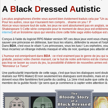
A
B
lack
D
ressed
A
utistic
Les plus anglophones d'entre vous auront bien évidement traduis cela par "Un auti
Pour les autres, ceux qui n'auraient rien compris... shame on you ! :P
Alors je vous rassure tout de suite, les jeux ne sont absolument pas en anglais, seu
Shakespeare !) Cette série composée pour le moment de deux jeux est entièremen
internet
) et un troisième opus qui viendra clore cette folle saga vidéo-ludique est
Conçus à l'aide du logiciel RPG Maker version XP, ces deux jeux vont vous chan
sauver une princesse en détresse, tuer tous les vilains, défendre la veuve et l'
Dans
BDA
, c'est vous le vilain ! Les princesses, vous les tuez ! Les orphelins, vous
Vous incarnez un étrange individu masqué et vêtu de noir, quelque peu attardé et 
L'humour est omniprésent dans
BDA
: ce n'est vraiment pas le genre de jeu qui 
gratuite, passez votre chemin manant, car le but de notre anti-héros est de s'amu
pas trop se lasser au cours du jeu, la possibilité d'obtenir de nouvelles armes est 
"Monsieur Le Tueur".
Une particularité importante de cette saga, c'est que tous les dialogues sont dou
réalisés sur RPG Maker) Et non seulement les dialogues sont doublés, mais en pl
doivent vous être familières font partie du casting. La 1ère n'est autre que celle
membre de la guilde Noob ! (je sens que je commence à capter votre attention là 