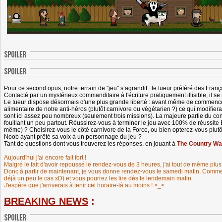
Pour ce second opus, notre terrain de "jeu" s’agrandit : le tueur préféré des Fran
Contacté par un mystérieux commanditaire à l'écriture pratiquement illisible, il se
Le tueur dispose désormais d'une plus grande liberté : avant même de commencer 
alimentaire de notre anti-héros (plutôt carnivore ou végétarien ?) ce qui modifiera
sont ici assez peu nombreux (seulement trois missions). La majeure partie du cont
fouillant un peu partout. Réussirez-vous à terminer le jeu avec 100% de réussite ET
même) ? Choisirez-vous le côté carnivore de la Force, ou bien opterez-vous plutôt
Noob ayant prêté sa voix à un personnage du jeu ?
Tant de questions dont vous trouverez les réponses, en jouant à
The Country Wal
Aujourd'hui j'ai encore fait fort !
Malgré le fait d'avoir repoussé le rendez-vous de 3 heures, j'ai tout de même plus
Donc à partir de maintenant, je vous donne rendez-vous le samedi matin. Comme 
déjà un peu le cas xD) et vous pourrez les lire dès le lendemain matin.
J'espère que j'arriverais à tenir cet horaire-là au moins ! >_<
BREAKING NEWS
: