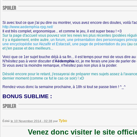
Si avec tout ce que j'ai pu dire ou montrer, vous avez encore des doutes, voilà l'a
http://www.aedemphia-rpg.net/
Il est très complet, ergonomique... et comme le jeu, il est super beau ! <3
Sur la page d'accueil vous pouvez voir les news les plus récentes (postées réguliè
il y a également, entre autre,
un forum
,
une présentation des personnages princi
une encyclopédie sur Akzalfir et Estarzall
,
une page de présentation du jeu
(au ca
et j'en passe et des meilleurs...
Voici que ce 1er sujet touche déjà à sa fin... il est temps pour moi de vous dire au 
N'hésitez pas à venir discuter d'
Aëdemphia
ici, je me ferais une joie de parler de
Si vous avez la moindre remarque, n'hésitez pas non plus à la poster.
Désolé encore pour le retard, j'essayerai de préparer mes sujets assez à l'avance 
dernier moment (comme ce fut le cas ce soir) ! xD
Rendez-vous donc la semaine prochaine, à 18h si tout se passe bien ! ^_^
BONUS SUBLIME :
Tybo
Édité
le 10 November 2014 - 02:38
par
Venez donc visiter le site offic