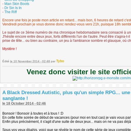
-
Man Skin Boots
-
Dr Sin Is In
-
The Riff
Encore une fois je poste mon article en retard... mais bon, 6 heures de retard c'e
Vendredi prochain je vous donne donc rendez-vous vers 21h, puisque 18h semble ê
Le sujet de ce 3ème numéro de ma chronique hebdomadaire sera consacré à un
J'hésite encore entre deux jeux, forts différents l'un de l'autre. Peut être s'agira-t
prise de tête... ou bien au contraire, un jeu à l'ambiance sombre et glauque, où c
Mystère !
Tybo
Édité
le 10 November 2014 - 02:48
par
Venez donc visiter le site offic
A Black Dressed Autistic, plus qu'un simple RPG... une
sanglante !
le 18 October 2014 - 02:46
Bonsoir ! Bonsoir à toutes et à tous ! :D
En cette folle soirée de début de vacances (pour moi en tout cas) je vais vous pa
Enfin plus précisément, il s'agit d'une suite de deux jeux... mais on ne va pas déj
Sous vos yeux ébahis, voici que se révèle le nom de cette série de jeux complète