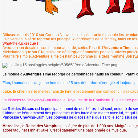
Diffusée depuis 2010 sur Cartoon Network, cette série-animé raconte les aventu
L'univers de la série reprend les principaux ingrédients de la fantasy, mais en les 
What-the-fuckesque !
Avec son ton décalé et son humour absurde, certes l'esprit d'
Adventure Time
n'e
Nickelodeon que sur CN, mais il se démarque néanmoins par son univers particulier
Pour faire simple, Adventure Time c'est un peu comme si le dessin-animé Bob l'É
Le monde d'
Adventure Time
regorge de personnages hauts en couleur ! Parmi c
Finn, l'humain
, est un jeune homme de 15 ans débordant d'énergie et toujours prêt
Jake, le chien
, est le meilleur ami de Finn et également son confident. Il a la capa
La Princesse Chewing-Gum
dirige le Royaume de la Confiserie. Elle est l'ex-pet
Le Roi des Glaces
est le principal ennemi de nos héros. Il vit seul, entouré de 
il kidnappe fréquemment des princesses et les force à se marier avec lui, ce qui lu
Princesse Chewing-Gum. Ses pouvoirs de glaces ainsi que sa folie sont issus de
Marceline, la Reine des Vampires
, est âgée de plus de 1 000 ans. Malgré son gra
adore taquiner Finn et Jake. C'est également une passionnée de musique.