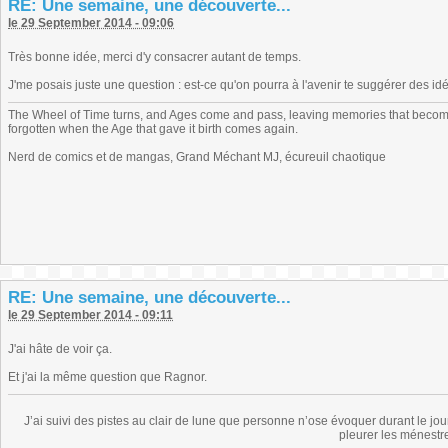
RE: Une semaine, une découverte...
le 29 September 2014 - 09:06
Très bonne idée, merci d'y consacrer autant de temps.
J'me posais juste une question : est-ce qu'on pourra à l'avenir te suggérer des idé
The Wheel of Time turns, and Ages come and pass, leaving memories that become
forgotten when the Age that gave it birth comes again.
Nerd de comics et de mangas, Grand Méchant MJ, écureuil chaotique
RE: Une semaine, une découverte...
le 29 September 2014 - 09:11
J'ai hâte de voir ça.
Et j'ai la même question que Ragnor.
J’ai suivi des pistes au clair de lune que personne n’ose évoquer durant le jou
pleurer les ménestre