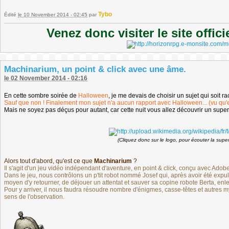
Tybo
Édité
le 10 November 2014 - 02:45
par
Venez donc visiter le site offic
Machinarium, un point & click avec une âme.
le 02 November 2014 - 02:16
En cette sombre soirée de
Halloween
, je me devais de choisir un sujet qui soit ra
Sauf que non ! Finalement mon sujet n'a aucun rapport avec Halloween... (vu qu'en f
Mais ne soyez pas déçus pour autant, car cette nuit vous allez découvrir un super
(Cliquez donc sur le logo, pour écouter la supe
Alors tout d'abord, qu'est ce que
Machinarium
?
Il s'agit d'un jeu vidéo indépendant d'aventure, en point & click, conçu avec Ado
Dans le jeu, nous contrôlons un p'tit robot nommé Josef qui, après avoir été expul
moyen d'y retourner, de déjouer un attentat et sauver sa copine robote Berta, enl
Pour y arriver, il nous faudra résoudre nombre d'énigmes, casse-têtes et autres m
sens de l'observation.