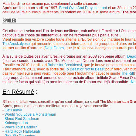
Mais Lordi ne se résume pas simplement à cette chanson.
Après un 1er album sorti en 1997,
Bend Over And Pray the Lord
et un 2ème en 2
celui de leurs albums plus récents, ils sortent en 2004 leur 3ème album :
The Mo
Cet album est selon moi l'un de leurs meilleurs, voir même LE meilleur ! On comme
petit quelque chose de différent que l'on ne retrouvera plus par la suite...
Vient ensuite leur victoire contre toute attente à l'Eurovision, qui marque le tournan
The Arockalypse
qui rencontre un succès international. Le groupe part alors en to
tourner un film d'horreur. (
Dark Floors
, que je n'ai pas vu donc je ne pourrais pas 
À la suite de toutes ces aventures, le groupe sort en 2008 son 5ème album,
Dead
(il est aux coude-à-coude avec The Monsterican Dream dans mon classement pe
Ensuite en 2010, Lordi sort
Babez for Breakfeast
, que je trouve nettement moins
Il faut attendre 2013, avec la sortie de
To Beast or Not to Beast
pour retrouver tou
pas leur meilleur à mes yeux, il dépote bien ! (notamment avec le single
The Riff
)
Le groupe à récemment annoncé que le prochain album, intitulé Scare Force One, 
meilleure façon qui soit ! (un premier morceau de l'album est déjà disponible :
Na
En Résumé
:
S'il ne me fallait vous conseiller qu'un seul album, ce serait
The Monsterican Dr
Après, pour ce qui est des meilleurs morceaux, je vous conseille :
-
Get Heavy
-
Would You Love a Monsterman
-
Blood Red Sandman
-
Kalmageddon
-
Who's Your Daddy?
-
Hard Rock Hallelujah
-
Girls Go Chopping