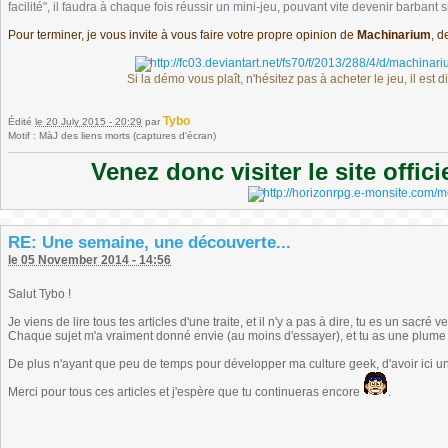
facilité", il faudra à chaque fois réussir un mini-jeu, pouvant vite devenir barbant si
Pour terminer, je vous invite à vous faire votre propre opinion de
Machinarium
, d
Si la démo vous plaît, n'hésitez pas à acheter le jeu, il es
Tybo
Édité
le 20 July 2015 - 20:29
par
Motif : MàJ des liens morts (captures d'écran)
Venez donc visiter le site offic
RE: Une semaine, une découverte...
le 05 November 2014 - 14:56
Salut Tybo !
Je viens de lire tous tes articles d'une traite, et il n'y a pas à dire, tu es un sacré 
Chaque sujet m'a vraiment donné envie (au moins d'essayer), et tu as une plume 
De plus n'ayant que peu de temps pour développer ma culture geek, d'avoir ici un
Merci pour tous ces articles et j'espère que tu continueras encore
.