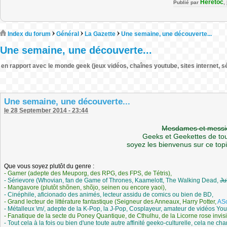
Heretoc
Publié par
,
Index du forum
Général
La Gazette
Une semaine, une découverte...
Une semaine, une découverte...
en rapport avec le monde geek (jeux vidéos, chaînes youtube, sites internet, sé
Une semaine, une découverte...
le 28 September 2014 - 23:44
Mesdames et messie
Geeks et Geekettes de tou
soyez les bienvenus sur ce topi
Que vous soyez plutôt du genre :
- Gamer (adepte des Meuporg, des RPG, des FPS, de Tétris),
- Sérievore (Whovian, fan de Game of Thrones, Kaamelott, The Walking Dead,
Ju
- Mangavore (plutôt shõnen, shõjo, seinen ou encore yaoi),
- Cinéphile, aficionado des animés, lecteur assidu de comics ou bien de BD,
- Grand lecteur de littérature fantastique (Seigneur des Anneaux, Harry Potter,
AS
- Métalleux \m/, adepte de la K-Pop, la J-Pop, Cosplayeur, amateur de vidéos You
- Fanatique de la secte du Poney Quantique, de Cthulhu, de la Licorne rose invisi
- Tout cela à la fois ou bien d'une toute autre affinité geeko-culturelle, cela ne ch