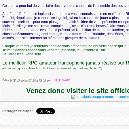
Ce topic à pour but de vous faire découvrir des choses de l'ensemble des ces caté
Au départ, l'idée de ce topic est venu de ma vaste connaissance en matière de R
En effet, depuis que je connais ce logiciel, j'ai eu l'occasion de jouer à plusieurs
souvent excellents, pour mon plus grand plaisir ! L'idée de vous présenter chaqu
Mais très vite, je me suis rendu compte que j'avais d'autres choses à faire vous fai
L'idée de départ a donc évolué et à présent j'ai l'ambition de mettre en lumièr
choses méconnues du grand public, comme des chaînes Youtube, des séries, des 
animés, des sites internet ou même des groupes de musique !
Chaque vendredi je tenterais donc de vous présenter une nouvelle chose qui je l'
Je vous donne rendez-vous vendredi prochain, le 3 octobre à 18h.
La 1ère Découverte sera...
Le meilleur RPG amateur francophone jamais réalisé sur 
(et oui, rien que ça. Mais bon, faut bien commencer par quelque chose. ^^)
Lili_Chwan
Édité
le 31 October 2014 - 19:59
par
Venez donc visiter le site offic
Partagez ce sujet :