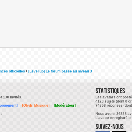
ces officielles
[Level up] Le forum passe au niveau 3
et 138 Invités.
Les avatars ont posté 
4123 sujets (dont 0 cr
loppement]
[Olydri Musique]
[Modérateur]
74858 réponses (dont 
 :
Nous avons 36338 avat
L'avatar enregistré le