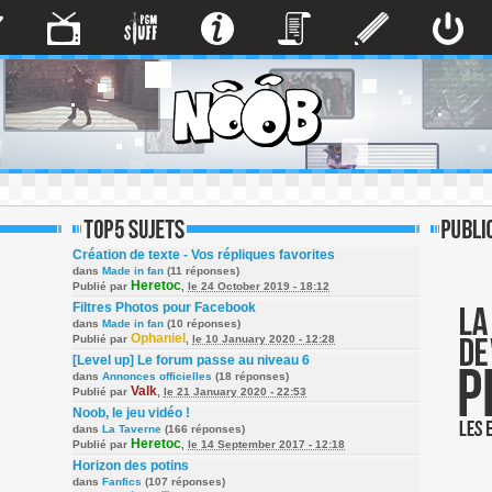
Création de texte - Vos répliques favorites
dans
Made in fan
(11 réponses)
Heretoc
Publié par
,
le 24 October 2019 - 18:12
Filtres Photos pour Facebook
dans
Made in fan
(10 réponses)
Ophaniel
Publié par
,
le 10 January 2020 - 12:28
[Level up] Le forum passe au niveau 6
dans
Annonces officielles
(18 réponses)
Valk
Publié par
,
le 21 January 2020 - 22:53
Noob, le jeu vidéo !
dans
La Taverne
(166 réponses)
Heretoc
Publié par
,
le 14 September 2017 - 12:18
Horizon des potins
dans
Fanfics
(107 réponses)