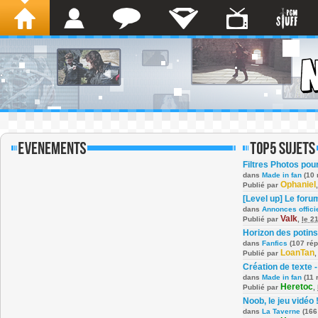
Filtres Photos po
dans
Made in fan
(10 
Ophaniel
Publié par
[Level up] Le foru
dans
Annonces offici
Valk
Publié par
,
le 2
Horizon des potins
dans
Fanfics
(107 ré
LoanTan
Publié par
Création de texte -
dans
Made in fan
(11 
Heretoc
Publié par
,
Noob, le jeu vidéo 
dans
La Taverne
(166