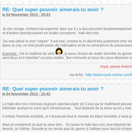
RE: Quel super-pouvoir aimerais-tu avoir ?
le 04 November 2012 - 20:03
Je me corrige, m'étant mal exprimé, bien sur il y a des pouvoirs fondamentalement
et d'autres spectaculaires en toutes occasions : haki des rois.
J'ai mal utilisé le mot "nature". Il est vrai, comme tu le décrit très justement cher V
dans ce cas, on doit plutôt parler de l'utilisation et de la conscience du possesseu
Exemple :
J'ai la maîtrise du vent
, je peux choisir de rester discrète du genre
vent doux et il retombe"
ou plus visible,
"jee m'envole et sous les yeux éberlués r
Aryal, plume émèc
ma fiche :
http://www.noob-online.com/
RE: Quel super-pouvoir aimerais-tu avoir ?
le 04 November 2012 - 22:42
Le haki des rois n'est pas toujours spectaculaire xD Ceux qui le maîtrisent peuvent
intimider quelqu'un sans qu'il s'évanouisse... Tout dépend de la dose qu'on y met.
Comme l'homme invisible, si il bouscule tout le monde en étant invisible, il sera p
Mais je comprend ce que tu veux dire... Si j'avais le haki des rois, tout dépend de l
besoin, je l'utilise. Ensuite je ne serais pas du genre à l'utiliser pour tout et n'impor