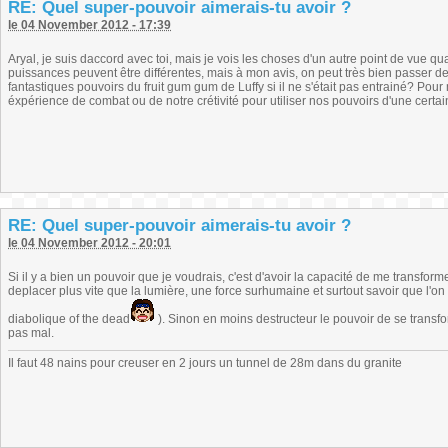
RE: Quel super-pouvoir aimerais-tu avoir ?
le 04 November 2012 - 17:39
Aryal, je suis daccord avec toi, mais je vois les choses d'un autre point de vue qua
puissances peuvent être différentes, mais à mon avis, on peut très bien passer de 
fantastiques pouvoirs du fruit gum gum de Luffy si il ne s'était pas entrainé? Pou
éxpérience de combat ou de notre crétivité pour utiliser nos pouvoirs d'une certai
RE: Quel super-pouvoir aimerais-tu avoir ?
le 04 November 2012 - 20:01
Si il y a bien un pouvoir que je voudrais, c'est d'avoir la capacité de me transfo
deplacer plus vite que la lumière, une force surhumaine et surtout savoir que l'on
diabolique of the dead
). Sinon en moins destructeur le pouvoir de se transform
pas mal.
Il faut 48 nains pour creuser en 2 jours un tunnel de 28m dans du granite