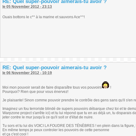
RE: Quel super-pouvoir aimerais-tu avoir ?
le 05 November 2012 - 23:13
Ouais bottons le c** à la marine et sauvons Ace^^!
RE: Quel super-pouvoir aimerais-tu avoir ?
le 06 November 2012 - 10:19
Moi mon pouvoir serait de faire disparaître tous vos pouvoirs
!
Pourquoi? Rien que pour vous énervez!
Je plaisante! Sinon comme pouvoir prendre le contrôle des gens sans qu'il s'en 
Imaginez un fou terroriste blindé de supers pouvoirs débarque chez toi et te dem
Warpzone project s'arrête ici) et tu lui répond que tu en as déjà un, tu disparais d
jeter contre le mur jusqu'à ce qu'il soit or d'état de nuire.
Tu sors et tu lui dis VOICI LA FOUDRE DES TÉNÈBRES ! en plein dans la figure, 
En même temps je peux controler les pouvoirs de cette personne
et ça c'est cool !