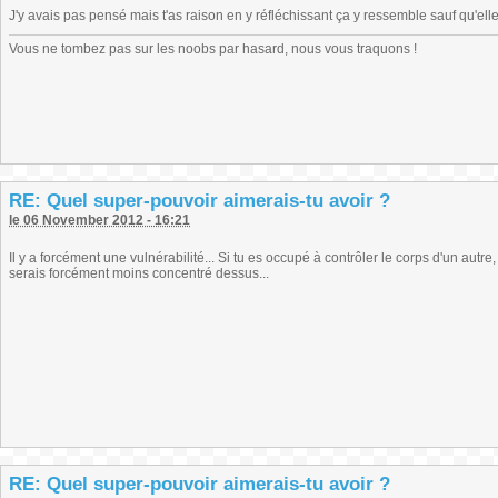
J'y avais pas pensé mais t'as raison en y réfléchissant ça y ressemble sauf qu'ell
Vous ne tombez pas sur les noobs par hasard, nous vous traquons !
RE: Quel super-pouvoir aimerais-tu avoir ?
le 06 November 2012 - 16:21
Il y a forcément une vulnérabilité... Si tu es occupé à contrôler le corps d'un autre
serais forcément moins concentré dessus...
RE: Quel super-pouvoir aimerais-tu avoir ?