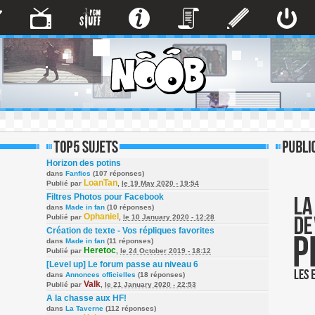
Horizon des potins
dans
Fanfics
(107 réponses)
LoanTan
Publié par
,
le 19 May 2020 - 19:54
Filtres Photos pour Facebook
dans
Made in fan
(10 réponses)
Ophaniel
Publié par
,
le 10 January 2020 - 12:28
Création de texte - Vos répliques favorites
dans
Made in fan
(11 réponses)
Heretoc
Publié par
,
le 24 October 2019 - 18:12
[Level up] Le forum passe au niveau 6
dans
Annonces officielles
(18 réponses)
Valk
Publié par
,
le 21 January 2020 - 22:53
A la chasse aux HF!
dans
La Taverne
(112 réponses)