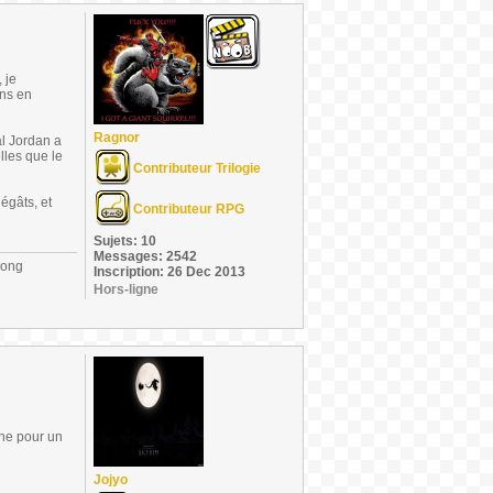
 je
ons en
Ragnor
al Jordan a
elles que le
Contributeur Trilogie
dégâts, et
Contributeur RPG
Sujets: 10
Messages: 2542
long
Inscription: 26 Dec 2013
Hors-ligne
nne pour un
Jojyo