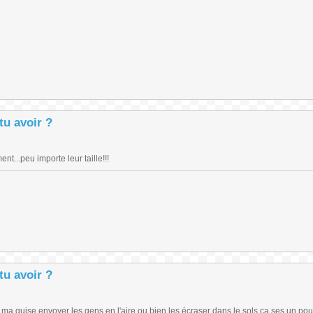
tu avoir ?
t...peu importe leur taille!!!
tu avoir ?
ma guise envoyer les gens en l'aire ou bien les écraser dans le sols ca ses un pouv