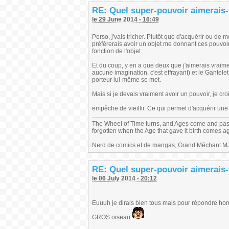
RE: Quel super-pouvoir aimerais-
le 29 June 2014 - 16:49
Perso, j'vais tricher. Plutôt que d'acquérir ou de
préfèrerais avoir un objet me donnant ces pouvoi
fonction de l'objet.
Et du coup, y en a que deux que j'aimerais vraime
aucune imagination, c'est effrayant) et le Gantelet 
porteur lui-même se met.
Mais si je devais vraiment avoir un pouvoir, je cro
empêche de vieillir. Ce qui permet d'acquérir un
The Wheel of Time turns, and Ages come and pas
forgotten when the Age that gave it birth comes a
Nerd de comics et de mangas, Grand Méchant MJ,
RE: Quel super-pouvoir aimerais-
le 06 July 2014 - 20:12
Euuuh je dirais bien tous mais pour répondre hon
GROS oiseau