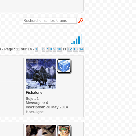
 - Page : 11 sur 14 -
1
...
6
7
8
9
10
11
12
13
14
Fishalone
Sujet: 1
Messages: 4
Inscription: 28 May 2014
Hors-ligne