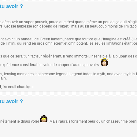
tu avoir ?
 me découvrir un super-pouvoir, parce que c'est quand même un peu de ça qu'il s'agit,
rs. Grosse faiblesse (on dépend de l'objet), mais aussi beaucoup moins de limitati
nt avoir : un anneau de Green lantern, parce que tout ce que j'imagine est créé (H
de l'Infini, qui rend en gros omniscient et omnipotent, les seules limitations étant c
is que ce serait un facteur régénérant. Il rend immortel, insensible à la plupart des 
e expérience considérable, voire de choper d'autres pouvoirs.
s, leaving memories that become legend. Legend fades to myth, and even myth is 
gain.
 écureuil chaotique
tu avoir ?
nêtement je dirais voler
.Mais j'aurais fortement peur qu'un chasseur me pre