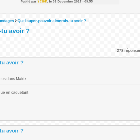
Ycien
Publié par
,
le 06 December 2017 - 09:55
ondages
Quel super-pouvoir aimerais-tu avoir ?
tu avoir ?
278 réponses
tu avoir ?
nos dans Matrix.
que en caquetant
tu avoir ?