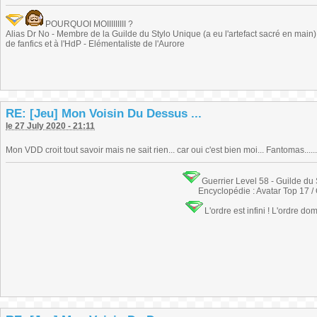
POURQUOI MOIIIIIIIII ?
Alias Dr No - Membre de la Guilde du Stylo Unique (a eu l'artefact sacré en main) -
de fanfics et à l'HdP - Elémentaliste de l'Aurore
RE: [Jeu] Mon Voisin Du Dessus ...
le 27 July 2020 - 21:11
Mon VDD croit tout savoir mais ne sait rien... car oui c'est bien moi... Fantomas......
Guerrier Level 58 - Guilde du
Encyclopédie : Avatar Top 17 /
L'ordre est infini ! L'ordre do