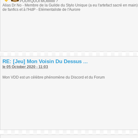
POURQUOI MOIIIIIIIII ?
Alias Dr No - Membre de la Guilde du Stylo Unique (a eu l'artefact sacré en main) -
de fanfics et à l'HdP - Elémentaliste de l'Aurore
RE: [Jeu] Mon Voisin Du Dessus ...
le 05 October 2020 - 11:03
Mon VDD est un célèbre phénomène du Discord et du Forum