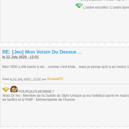
L'ordre est infini ! L'ordre do
RE: [Jeu] Mon Voisin Du Dessus ...
le 22 July 2020 - 12:01
Mon VDD a été banni à vie... comme c'est triste... mais je pense qu'il a au moins 1
Arnaud75
Édité
le 22 July 2020 - 12:02
par
POURQUOI MOIIIIIIIII ?
Alias Dr No - Membre de la Guilde du Stylo Unique (a eu l'artefact sacré en main) -
de fanfics et à l'HdP - Elémentaliste de l'Aurore