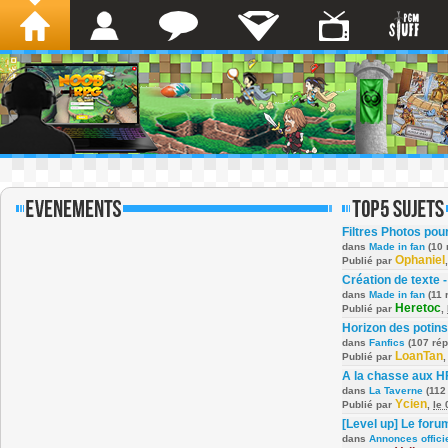
Filtres Photos po
dans
Made in fan
(10 
Ophaniel
Publié par
Création de texte -
dans
Made in fan
(11 
Heretoc
Publié par
,
Horizon des potins
dans
Fanfics
(107 ré
LoanTan
Publié par
A la chasse aux H
dans
La Taverne
(112
Ycien
Publié par
,
le
[Level up] Le foru
dans
Annonces offici