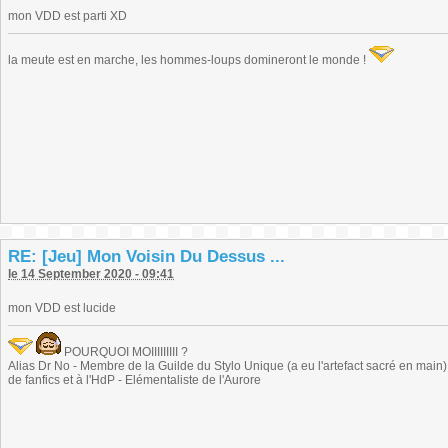
mon VDD est parti XD
la meute est en marche, les hommes-loups domineront le monde !
RE: [Jeu] Mon Voisin Du Dessus ...
le 14 September 2020 - 09:41
mon VDD est lucide
POURQUOI MOIIIIIIIII ?
Alias Dr No - Membre de la Guilde du Stylo Unique (a eu l'artefact sacré en main) -
de fanfics et à l'HdP - Elémentaliste de l'Aurore