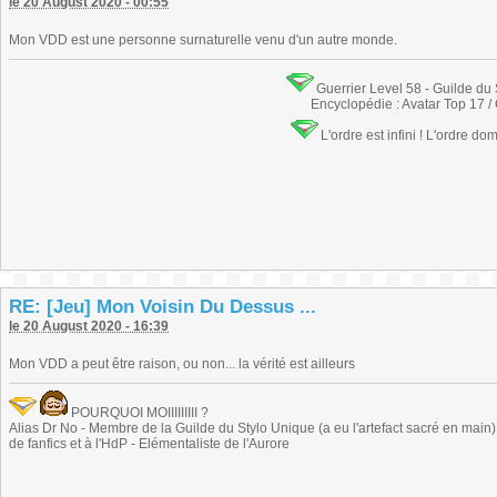
le 20 August 2020 - 00:55
Mon VDD est une personne surnaturelle venu d'un autre monde.
Guerrier Level 58 - Guilde du
Encyclopédie : Avatar Top 17 /
L'ordre est infini ! L'ordre do
RE: [Jeu] Mon Voisin Du Dessus ...
le 20 August 2020 - 16:39
Mon VDD a peut être raison, ou non... la vérité est ailleurs
POURQUOI MOIIIIIIIII ?
Alias Dr No - Membre de la Guilde du Stylo Unique (a eu l'artefact sacré en main) -
de fanfics et à l'HdP - Elémentaliste de l'Aurore