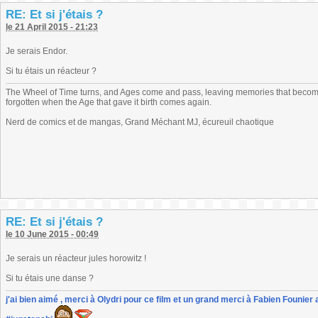
RE: Et si j'étais ?
le 21 April 2015 - 21:23
Je serais Endor.
Si tu étais un réacteur ?
The Wheel of Time turns, and Ages come and pass, leaving memories that become
forgotten when the Age that gave it birth comes again.
Nerd de comics et de mangas, Grand Méchant MJ, écureuil chaotique
RE: Et si j'étais ?
le 10 June 2015 - 00:49
Je serais un réacteur jules horowitz !
Si tu étais une danse ?
j'ai bien aimé , merci à Olydri pour ce film et un grand merci à Fabien Founier 