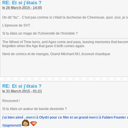
RE: Et si j'étais ?
le 26 March 2015 - 14:05
On dit "du"... C'est pas comme si c'était la duchesse de Chevreuse, quoi. (oui, je s
L'épreuve de SVT.
Si tu étais un mage de l'Université de l'Invisible ?
The Wheel of Time turns, and Ages come and pass, leaving memories that become
forgotten when the Age that gave it birth comes again.
Nerd de comics et de mangas, Grand Méchant MJ, écureuil chaotique
RE: Et si j'étais ?
le 31 March 2015 - 01:21
Rincevent !
Si tu étais un auteur de bande dessinée ?
j'ai bien aimé , merci à Olydri pour ce film et un grand merci à Fabien Founier 
#jugetenshi