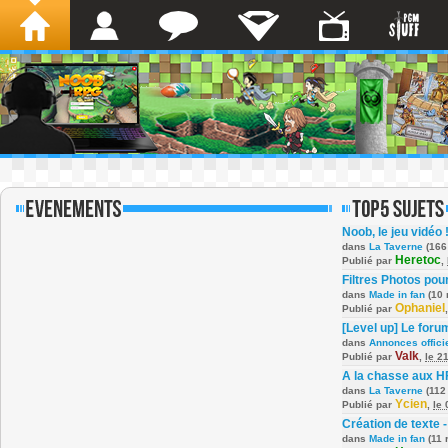
Noob, le jeu vidéo 
dans
La Taverne
(166
Heretoc
Publié par
,
Filtres Photos po
dans
Made in fan
(10 
Ophaniel
Publié par
[Level up] Le foru
dans
Annonces offici
Valk
Publié par
,
le 2
A la chasse aux H
dans
La Taverne
(112
Ycien
Publié par
,
le
Création de texte -
dans
Made in fan
(11 