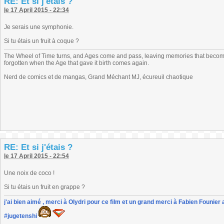
RE: Et si j'étais ?
le 17 April 2015 - 22:34
Je serais une symphonie.
Si tu étais un fruit à coque ?
The Wheel of Time turns, and Ages come and pass, leaving memories that become
forgotten when the Age that gave it birth comes again.
Nerd de comics et de mangas, Grand Méchant MJ, écureuil chaotique
RE: Et si j'étais ?
le 17 April 2015 - 22:54
Une noix de coco !
Si tu étais un fruit en grappe ?
j'ai bien aimé , merci à Olydri pour ce film et un grand merci à Fabien Founier 
#jugetenshi