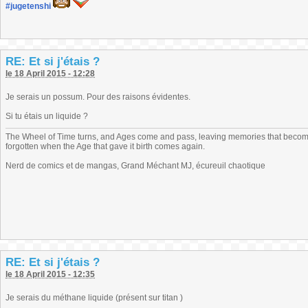
#jugetenshi
RE: Et si j'étais ?
le 18 April 2015 - 12:28
Je serais un possum. Pour des raisons évidentes.
Si tu étais un liquide ?
The Wheel of Time turns, and Ages come and pass, leaving memories that become
forgotten when the Age that gave it birth comes again.
Nerd de comics et de mangas, Grand Méchant MJ, écureuil chaotique
RE: Et si j'étais ?
le 18 April 2015 - 12:35
Je serais du méthane liquide (présent sur titan )