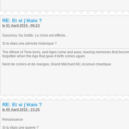
RE: Et si j'étais ?
le 01 April 2015 - 00:23
Goscinny. Ou Gotlib. Le choix est difficile...
Si tu étais une période historique ?
The Wheel of Time turns, and Ages come and pass, leaving memories that become
forgotten when the Age that gave it birth comes again.
Nerd de comics et de mangas, Grand Méchant MJ, écureuil chaotique
RE: Et si j'étais ?
le 05 April 2015 - 23:25
Renaissance
Si tu étais une guerre ?