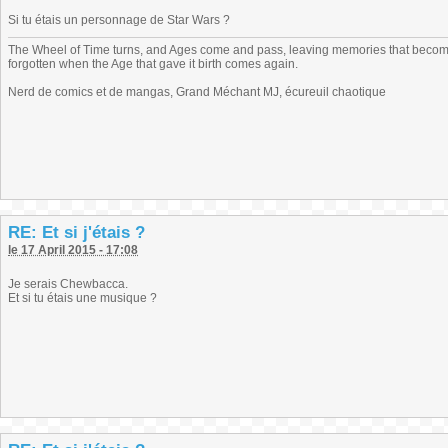
Si tu étais un personnage de Star Wars ?
The Wheel of Time turns, and Ages come and pass, leaving memories that become
forgotten when the Age that gave it birth comes again.
Nerd de comics et de mangas, Grand Méchant MJ, écureuil chaotique
RE: Et si j'étais ?
le 17 April 2015 - 17:08
Je serais Chewbacca.
Et si tu étais une musique ?