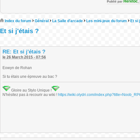
Heretoc
Publié par
,
Index du forum
Général
La Salle d'arcade
Les mini-jeux du forum
Et si 
Et si j'étais ?
RE: Et si j'étais ?
le 26 March 2015 - 07:56
Eowyn de Rohan
Si tu étais une épreuve au bac ?
Gloire au Stylo Unique !
N'hésitez pas à recourir au wiki !
https://wiki.olydri.com/index.php?title=Noob_R