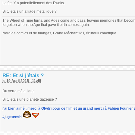
La 9e. Y a potentiellement des Ewoks.
Si tu étais un alliage métallique ?
The Wheel of Time turns, and Ages come and pass, leaving memories that become
forgotten when the Age that gave it birth comes again.
Nerd de comics et de mangas, Grand Méchant MJ, écureuil chaotique
RE: Et si j'étais ?
le 19 April 2015 - 11:45
Du verre métallique
Si tu étais une planète gazeuse ?
j'ai bien aimé , merci à Olydri pour ce film et un grand merci à Fabien Founier 
#jugetenshi