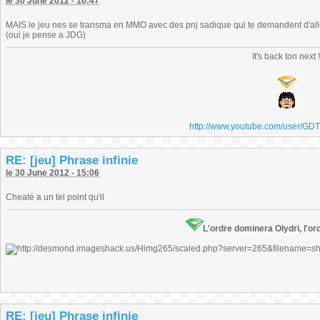
le 30 June 2012 - 10:47
MAIS le jeu nes se transma en MMO avec des pnj sadique qui te demandent d'aller 
(oui je pense a JDG)
It's back ton next 
http://www.youtube.com/user/GD
RE: [jeu] Phrase infinie
le 30 June 2012 - 15:06
Cheaté a un tel point qu'il
L'ordre dominera Olydri, l'ord
RE: [jeu] Phrase infinie