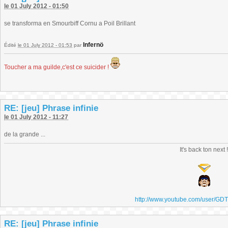
le 01 July 2012 - 01:50
se transforma en Smourbiff Cornu a Poil Brillant
Infernö
Édité
le 01 July 2012 - 01:53
par
Toucher a ma guilde,c'est ce suicider !
RE: [jeu] Phrase infinie
le 01 July 2012 - 11:27
de la grande ...
It's back ton next 
http://www.youtube.com/user/GD
RE: [jeu] Phrase infinie