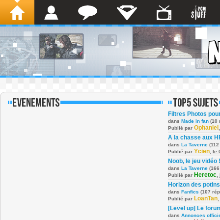
Filtres Photos po
dans
Made in fan
(10 
Ophaniel
Publié par
A la chasse aux H
dans
La Taverne
(112
Ycien
Publié par
,
le
Noob, le jeu vidéo 
dans
La Taverne
(166
Heretoc
Publié par
,
Horizon des potins
dans
Fanfics
(107 ré
LoanTan
Publié par
[Level up] Le foru
dans
Annonces offici