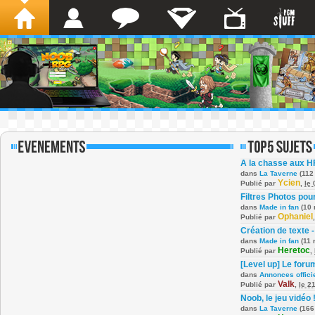
A la chasse aux H
dans
La Taverne
(112
Ycien
Publié par
,
le
Filtres Photos po
dans
Made in fan
(10 
Ophaniel
Publié par
Création de texte -
dans
Made in fan
(11 
Heretoc
Publié par
,
[Level up] Le foru
dans
Annonces offici
Valk
Publié par
,
le 2
Noob, le jeu vidéo 
dans
La Taverne
(166