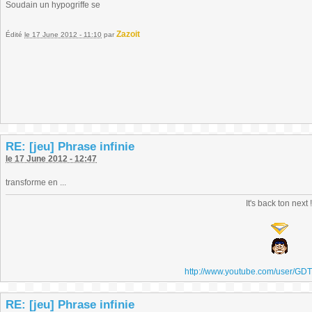
Soudain un hypogriffe se
Zazoit
Édité
le 17 June 2012 - 11:10
par
RE: [jeu] Phrase infinie
le 17 June 2012 - 12:47
transforme en ...
It's back ton next 
http://www.youtube.com/user/GD
RE: [jeu] Phrase infinie