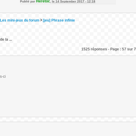
Heretoc
Publié par
,
le 14 September 2017 - 12:18
Les mini-jeux du forum
[jeu] Phrase infinie
e la ...
1525 réponses - Page : 57 sur 7
s-ci