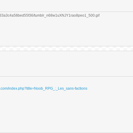
ydri.com/index.php?title=Noob_RPG_:_Les_sans-factions