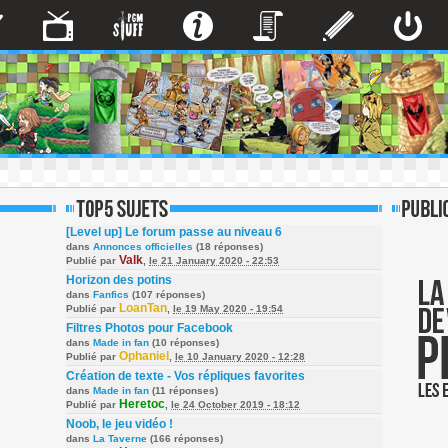
[Level up] Le forum passe au niveau 6
dans
Annonces officielles
(18 réponses)
Valk
Publié par
,
le 21 January 2020 - 22:53
Horizon des potins
dans
Fanfics
(107 réponses)
LoanTan
Publié par
,
le 19 May 2020 - 19:54
Filtres Photos pour Facebook
dans
Made in fan
(10 réponses)
Ophaniel
Publié par
,
le 10 January 2020 - 12:28
Création de texte - Vos répliques favorites
dans
Made in fan
(11 réponses)
Heretoc
Publié par
,
le 24 October 2019 - 18:12
Noob, le jeu vidéo !
dans
La Taverne
(166 réponses)