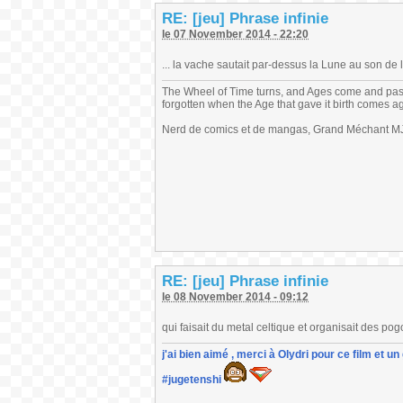
RE: [jeu] Phrase infinie
le 07 November 2014 - 22:20
... la vache sautait par-dessus la Lune au son de l'
The Wheel of Time turns, and Ages come and pas
forgotten when the Age that gave it birth comes a
Nerd de comics et de mangas, Grand Méchant MJ,
RE: [jeu] Phrase infinie
le 08 November 2014 - 09:12
qui faisait du metal celtique et organisait des po
j'ai bien aimé , merci à Olydri pour ce film et 
#jugetenshi