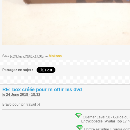
Mokona
Édité
le 23 June 2018 - 17:30
par
Partagez ce sujet :
RE: box créée pour m offir les dvd
le 24 June 2018 - 18:32
Bravo pour ton travail :-)
Guerrier Level 58 - Guilde du
Encyclopédie : Avatar Top 17 /
L'ordre est infini ! L'ordre do