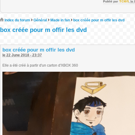
Ycien
Publié par
,
le
Index du forum
Général
Made in fan
box créée pour m offir les dvd
box créée pour m offir les dvd
box créée pour m offir les dvd
le 22 June 2018 - 23:37
Elle a été créé à partir d'un carton d'XBOX 360