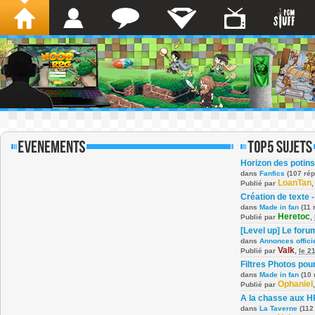
Horizon des potins
dans
Fanfics
(107 ré
LoanTan
Publié par
Création de texte -
dans
Made in fan
(11 
Heretoc
Publié par
,
[Level up] Le foru
dans
Annonces offici
Valk
Publié par
,
le 2
Filtres Photos po
dans
Made in fan
(10 
Ophaniel
Publié par
A la chasse aux H
dans
La Taverne
(112