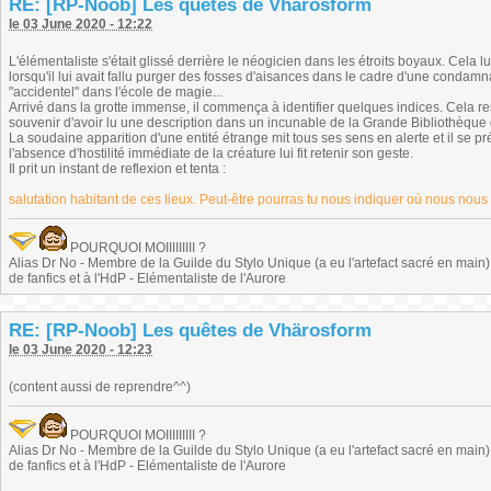
RE: [RP-Noob] Les quêtes de Vhärosform
le 03 June 2020 - 12:22
L'élémentaliste s'était glissé derrière le néogicien dans les étroits boyaux. Cel
lorsqu'il lui avait fallu purger des fosses d'aisances dans le cadre d'une condamn
"accidentel" dans l'école de magie...
Arrivé dans la grotte immense, il commença à identifier quelques indices. Cela r
souvenir d'avoir lu une description dans un incunable de la Grande Bibliothèque d
La soudaine apparition d'une entité étrange mit tous ses sens en alerte et il se p
l'absence d'hostilité immédiate de la créature lui fit retenir son geste.
Il prit un instant de reflexion et tenta :
salutation habitant de ces lieux. Peut-être pourras tu nous indiquer où nous nous
POURQUOI MOIIIIIIIII ?
Alias Dr No - Membre de la Guilde du Stylo Unique (a eu l'artefact sacré en main) -
de fanfics et à l'HdP - Elémentaliste de l'Aurore
RE: [RP-Noob] Les quêtes de Vhärosform
le 03 June 2020 - 12:23
(content aussi de reprendre^^)
POURQUOI MOIIIIIIIII ?
Alias Dr No - Membre de la Guilde du Stylo Unique (a eu l'artefact sacré en main) -
de fanfics et à l'HdP - Elémentaliste de l'Aurore