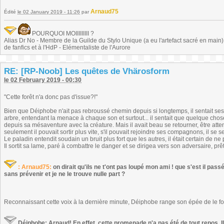
Arnaud75
Édité
le 02 January 2019 - 11:26
par
POURQUOI MOIIIIIIIII ?
Alias Dr No - Membre de la Guilde du Stylo Unique (a eu l'artefact sacré en main) -
de fanfics et à l'HdP - Elémentaliste de l'Aurore
RE: [RP-Noob] Les quêtes de Vhärosform
le 02 February 2019 - 00:30
"Cette forêt n'a donc pas d'issue?!"
Bien que Déiphobe n'ait pas rebroussé chemin depuis si longtemps, il sentait ses 
arbre, entendant la menace à chaque son et surtout... il sentait que quelque chose n
depuis sa mésaventure avec la créature. Mais il avait beau se retourner, être attent
seulement il pouvait sortir plus vite, s'il pouvait rejoindre ses compagnons, il se sen
Le paladin entendit soudain un bruit plus fort que les autres, il était certain de 
Il sortit sa lame, paré à combattre le danger et se dirigea vers son adversaire, p
: Arnaud75:
on dirait qu'ils ne t'ont pas loupé mon ami ! que s'est il passé 
sans prévenir et je ne le trouve nulle part ?
Reconnaissant cette voix à la dernière minute, Déiphobe range son épée de le fo
Déiphobe: Arnaud! En effet, cette promenade n'a pas été de tout repos. Il