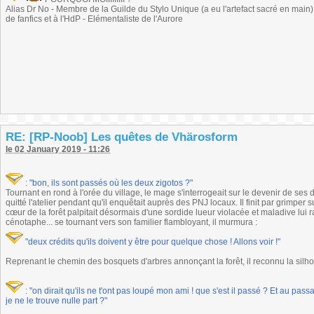
Alias Dr No - Membre de la Guilde du Stylo Unique (a eu l'artefact sacré en main) -
de fanfics et à l'HdP - Elémentaliste de l'Aurore
RE: [RP-Noob] Les quêtes de Vhärosform
le 02 January 2019 - 11:26
:
"bon, ils sont passés où les deux zigotos ?"
Tournant en rond à l'orée du village, le mage s'interrogeait sur le devenir de se
quitté l'atelier pendant qu'il enquêtait auprès des PNJ locaux. Il finit par grimper
cœur de la forêt palpitait désormais d'une sordide lueur violacée et maladive lui
cénotaphe... se tournant vers son familier flambloyant, il murmura :
"deux crédits qu'ils doivent y être pour quelque chose ! Allons voir !"
Reprenant le chemin des bosquets d'arbres annonçant la forêt, il reconnu la silho
:
"on dirait qu'ils ne t'ont pas loupé mon ami ! que s'est il passé ? Et au passag
je ne le trouve nulle part ?"