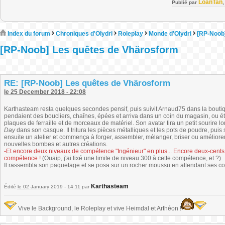
LoanTan
Publié par
Index du forum
Chroniques d'Olydri
Roleplay
Monde d'Olydri
[RP-Noob
[RP-Noob] Les quêtes de Vhärosform
RE: [RP-Noob] Les quêtes de Vhärosform
le 25 December 2018 - 22:08
Karthasteam resta quelques secondes pensif, puis suivit Arnaud75 dans la bouti
pendaient des boucliers, chaînes, épées et arriva dans un coin du magasin, ou 
plaques de ferraille et de morceaux de matériel. Son avatar tira un petit sourire l
Day
dans son casque. Il tritura les pièces métalliques et les pots de poudre, puis so
ensuite un atelier et commença à forger, assembler, mélanger, briser ou améliorer
nouvelles bombes et autres créations.
-Et encore deux niveaux de compétence "Ingénieur" en plus... Encore deux-cents 
compétence !
(Ouaip, j'ai fixé une limite de niveau 300 à cette compétence, et ?)
Il rassembla son paquetage et se posa sur un rocher moussu en attendant ses c
Karthasteam
Édité
le 02 January 2019 - 14:11
par
Vive le Background, le Roleplay et vive Heimdal et Arthéon !