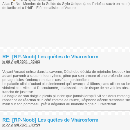
Alias Dr No - Membre de la Guilde du Stylo Unique (a eu l'artefact sacré en main) -
de fanfics et à l'HdP - Elémentaliste de l'Aurore
RE: [RP-Noob] Les quêtes de Vhärosform
le 09 April 2021 - 22:03
Voyant Arnaud entrez dans la caverne, Déiphobe décida de rejoindre les deux im
autant parvenir à soutenir leur rythme, gêné par son armure et une profonde appr
protagonistes s'enfonçaient dans ces étranges ténèbres.
Le paladin allait d'autant plus lentement qu'il avançait à tâtons, sans utiliser sa
vidaient plus vite qu'à l'accoutumée, le laissant dans le risque de ne voir les ob
trancha de justesse.
La bague de son doigt le picota plus fort que jamais lorsqu'il vit ses deux comp
l'absence de réaction d'un côté comme de l'autre, Déiphobe décide d'attendre si
main sur son pommeau, prêt à dégainer au moindre signe qui l'alerterait.
RE: [RP-Noob] Les quêtes de Vhärosform
le 22 April 2021 - 09:59