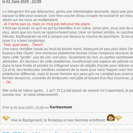
le 02 June 2020 - 22:08
Le Néogicien fini par déboucher, après une interminable descente, dans une grande 
baisser la tête pour avancer. Une fine couche d'eau croupie recouvrait le sol mou
situés sur les murs se multipliaient.
-Je n'aime pas ça, mais ce n'est pas fait pour me plaire...
Il finit par écraser ce qu'il ne put qu'identifier à un crâne, sinon pire, sous une d
plus, alors que les murs se rapprochaient pour créer un tunnel sinistre, le cauchem
ridicule, Karthasteam se mit à ramper par dessus la couche de pourriture. Si les je
jouer il y a bien longtemps.
-Tssk, quel plaie... Tiens?
Une lueur verdâtre luisait au bout du tunnel moisi. Avançant un peu plus dans l'an
toujours être Olydri: Une immense plateforme formée d'une complexe structure de 
dans cette "grotte", pas de ciel, non plus. Seulement du noir, ou parfois sembla
abstraites. En dessous de cette plateforme, bouillonnait une espèce de pétrole noi
dans la lave froide et sinistre lui infligerait assez de dégâts d'acide pour réduire
Çà et là, des tentacules noirâtres sortaient de la mare pour venir frapper avec fo
plateforme différente, mais le jeune homme aux yeux gris ne comptait pas avanc
formée devant lui, couverte de tentacules vert pâle et luisant d'un flux inconnue, pri
-...Oh.
(Me voilà de retour après... 1 an? :D Ça fait plaisir de revenir ici! Cependant, je 
comme moi : le relire entièrement!)
Karthasteam
Édité
le 02 June 2020 - 22:09
par
Vive le Background, le Roleplay et vive Heimdal et Arthéon !