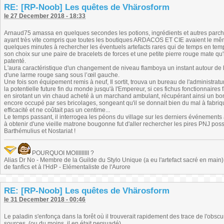
RE: [RP-Noob] Les quêtes de Vhärosform
le 27 December 2018 - 18:33
Arnaud75 amassa en quelques secondes les potions, ingrédients et autres parch
ayant très vite compris que toutes les boutiques ARDACOS ET CIE avaient le même
quelques minutes à rechercher les éventuels artefacts rares qui de temps en temps
son choix sur une paire de bracelets de forces et une petite pierre rouge mate qu
patenté.
L'aura caractéristique d'un changement de niveau flamboya un instant autour de 
d'une larme rouge sang sous l’œil gauche.
Une fois son équipement remis à neuf, Il sortit, trouva un bureau de l'administratu
la potentielle future fin du monde jusqu'à l'Empereur, si ces fichus fonctionnaires 
en sirotant un vin chaud acheté à un marchand ambulant, récupérant ainsi un bon
encore occupé par ses bricolages, songeant qu'il se donnait bien du mal à fabri
efficacité et ne coûtait pas un centime...
Le temps passant, il interrogea les péons du village sur les derniers événements af
à obtenir d'une vieille matrone bougonne fut d'aller rechercher les pires PNJ poss
Barthémulius et Nostariat !
POURQUOI MOIIIIIIIII ?
Alias Dr No - Membre de la Guilde du Stylo Unique (a eu l'artefact sacré en main) -
de fanfics et à l'HdP - Elémentaliste de l'Aurore
RE: [RP-Noob] Les quêtes de Vhärosform
le 31 December 2018 - 00:46
Le paladin s'enfonça dans la forêt où il trouverait rapidement des trace de l'obscur 
sources. (ou du moins, il en était persuadé)