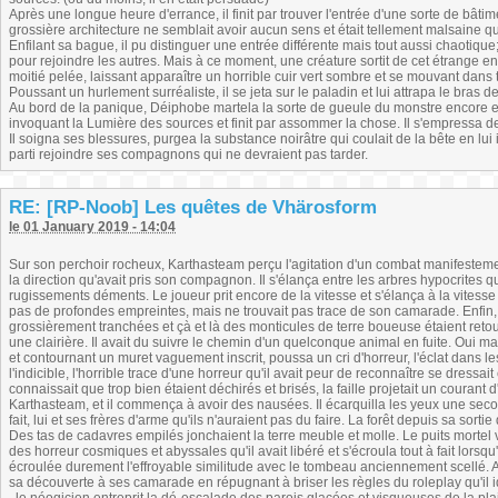
Après une longue heure d'errance, il finit par trouver l'entrée d'une sorte de bâtim
grossière architecture ne semblait avoir aucun sens et était tellement malsaine q
Enfilant sa bague, il pu distinguer une entrée différente mais tout aussi chaotique; 
pour rejoindre les autres. Mais à ce moment, une créature sortit de cet étrange en
moitié pelée, laissant apparaître un horrible cuir vert sombre et se mouvant dan
Poussant un hurlement surréaliste, il se jeta sur le paladin et lui attrapa le bras d
Au bord de la panique, Déiphobe martela la sorte de gueule du monstre encore 
invoquant la Lumière des sources et finit par assommer la chose. Il s'empressa d
Il soigna ses blessures, purgea la substance noirâtre qui coulait de la bête en lui
parti rejoindre ses compagnons qui ne devraient pas tarder.
RE: [RP-Noob] Les quêtes de Vhärosform
le 01 January 2019 - 14:04
Sur son perchoir rocheux, Karthasteam perçu l'agitation d'un combat manifestemen
la direction qu'avait pris son compagnon. Il s'élança entre les arbres hypocrites 
rugissements déments. Le joueur prit encore de la vitesse et s'élança à la vitesse
pas de profondes empreintes, mais ne trouvait pas trace de son camarade. Enfin, i
grossièrement tranchées et çà et là des monticules de terre boueuse étaient retour
une clairière. Il avait du suivre le chemin d'un quelconque animal en fuite. Oui mai
et contournant un muret vaguement inscrit, poussa un cri d'horreur, l'éclat dans l
l'indicible, l'horrible trace d'une horreur qu'il avait peur de reconnaître se dressai
connaissait que trop bien étaient déchirés et brisés, la faille projetait un coura
Karthasteam, et il commença à avoir des nausées. Il écarquilla les yeux une seco
fait, lui et ses frères d'arme qu'ils n'auraient pas du faire. La forêt depuis sa sor
Des tas de cadavres empilés jonchaient la terre meuble et molle. Le puits mortel vo
des horreur cosmiques et abyssales qu'il avait libéré et s'écroula tout à fait lors
écroulée durement l'effroyable similitude avec le tombeau anciennement scellé. Au
sa découverte à ses camarade en répugnant à briser les règles du roleplay qu'il id