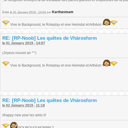
, le néogicien entreprit la dé-escalade des parois glacées et visqueuses de la plai
Karthasteam
Édité
le 01 January 2019 - 14:04
par
Vive le Background, le Roleplay et vive Heimdal et Arthéon !
RE: [RP-Noob] Les quêtes de Vhärosform
le 01 January 2019 - 14:07
(Joyeux nouvel an ^^)
Vive le Background, le Roleplay et vive Heimdal et Arthéon !
RE: [RP-Noob] Les quêtes de Vhärosform
le 02 January 2019 - 11:18
//happy new year les amis !//
POURQUOI MOIIIIIIIII ?