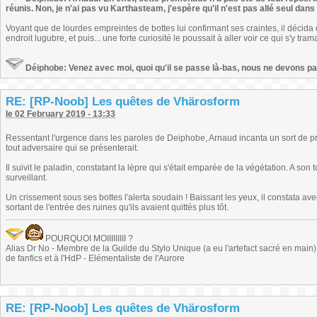
réunis. Non, je n'ai pas vu Karthasteam, j'espère qu'il n'est pas allé seul dans l
Voyant que de lourdes empreintes de bottes lui confirmant ses craintes, il décida 
endroit lugubre, et puis... une forte curiosité le poussait à aller voir ce qui s'y trama
Déiphobe: Venez avec moi, quoi qu'il se passe là-bas, nous ne devons pas
RE: [RP-Noob] Les quêtes de Vhärosform
le 02 February 2019 - 13:33
Ressentant l'urgence dans les paroles de Deiphobe, Arnaud incanta un sort de pr
tout adversaire qui se présenterait.
Il suivit le paladin, constatant la lèpre qui s'était emparée de la végétation. A son
surveillant.
Un crissement sous ses bottes l'alerta soudain ! Baissant les yeux, il constata avec
sortant de l'entrée des ruines qu'ils avaient quittés plus tôt.
POURQUOI MOIIIIIIIII ?
Alias Dr No - Membre de la Guilde du Stylo Unique (a eu l'artefact sacré en main) -
de fanfics et à l'HdP - Elémentaliste de l'Aurore
RE: [RP-Noob] Les quêtes de Vhärosform