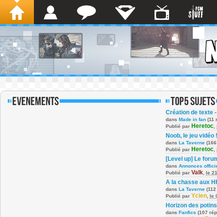
Création de texte -
dans
Made in fan
(11 
Heretoc
Publié par
,
Noob, le jeu vidéo 
dans
La Taverne
(166
Heretoc
Publié par
,
[Level up] Le foru
dans
Annonces offici
Valk
Publié par
,
le 2
A la chasse aux H
dans
La Taverne
(112
Ycien
Publié par
,
le
Horizon des potins
dans
Fanfics
(107 ré