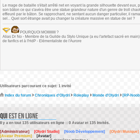
Le mage de bataille s'était arrêté net en voyant la grande silhouette devant eux, 
son bâton ce qui s'avéra être une statue grandeur nature d'un genre de troll ch
effleuré par le bâton. Se rapprochant, ne sentant aucun danger particulier, il ram
sel... Quel sort étrange avait pu changer la créature massive en statue de sel ?
POURQUOI MOIIIIIIIII ?
Alias Dr No - Membre de la Guilde du Stylo Unique (a eu l'artefact sacré en main) -
de fanfics et à l'HdP - Elémentaliste de l'Aurore
Utilisateurs parcourant ce sujet: 1 invité
Index du forum
Chroniques d'Olydri
Roleplay
Monde d'Olydri
[RP-Noob
Il y a en tout 135 utilisateurs en ligne :: 0 Avatar et 135 Invités.
[Administrateur]
[Olydri Studio]
[Noob Développement]
[Olydri Musique]
[Avatar Premium]
[Avatar]