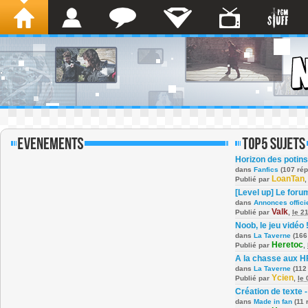
Horizon des potins
dans
Fanfics
(107 ré
LoanTan
Publié par
[Level up] Le foru
dans
Annonces offici
Valk
Publié par
,
le 2
Noob, le jeu vidéo 
dans
La Taverne
(166
Heretoc
Publié par
,
A la chasse aux H
dans
La Taverne
(112
Ycien
Publié par
,
le
Création de texte -
dans
Made in fan
(11 