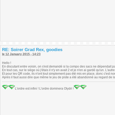
RE: Soirer Grad Rex, goodies
le 12 January 2015 - 14:23
Hello !
En discutant entre voisin, on s'est demandé si la compo des sacs ne dépendait pas
En tout cas, sur le siège où j'étais il n'y en avait 2 et je n'en ai gardé qu'un. L'autr
Et pour les QR code, ils n'ont tout simplement pas été mis en place, donc c'est no
Après il faut aussi dire que même le jeu de piste a été abandonné au regard de l
L'ordre est infini ! L'ordre dominera Olydri !