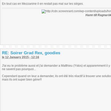
En tout cas en Mezzanine il en restait pas mal sur les sièges.
Hann till Ragnarök
RE: Soirer Grad Rex, goodies
le 12 January 2015 - 12:16
J'ai eu le problème aussi et j'ai demander a Matthieu (Ystos) et apparemment il y a
ne savent pas pourquoi...
Cependant quand on leur a demander, ils ont été très réactif à trouver une solution
mais ils ont super bien gérer!!