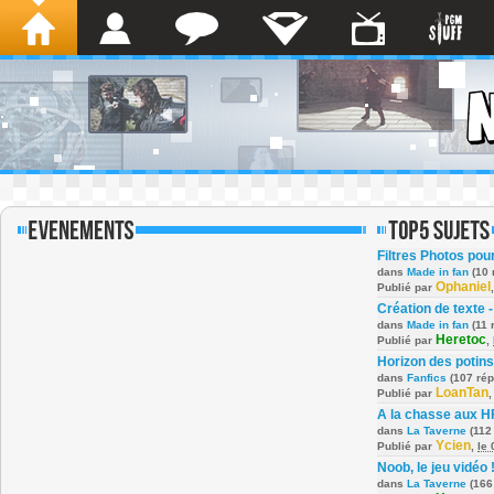
Filtres Photos po
dans
Made in fan
(10 
Ophaniel
Publié par
Création de texte -
dans
Made in fan
(11 
Heretoc
Publié par
,
Horizon des potins
dans
Fanfics
(107 ré
LoanTan
Publié par
A la chasse aux H
dans
La Taverne
(112
Ycien
Publié par
,
le
Noob, le jeu vidéo 
dans
La Taverne
(166