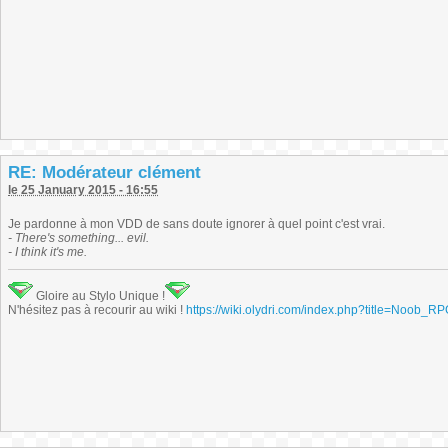
RE: Modérateur clément
le 25 January 2015 - 16:55
Je pardonne à mon VDD de sans doute ignorer à quel point c'est vrai.
- There's something... evil.
- I think it's me.
Gloire au Stylo Unique !
N'hésitez pas à recourir au wiki !
https://wiki.olydri.com/index.php?title=Noob_R